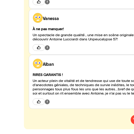
Vanessa
À ne pas manquer!
Un spectacle de grande qualité , une mise en scène originale et un acteur de talent! J'ai pass
découvrir Antoine Lucciardi dans Unpeucalypse 57!
Alban
RIRES GARANTIS !
Un acteur plein de vitalité et de tendresse qui use de toute
d'anecdotes géniales, de techniques de survie inédites, le 
personnages tous plus fous les uns que les autres...bref de qu
soi et surtout on rit ensemble avec Antoine; je n'ai pas vu 