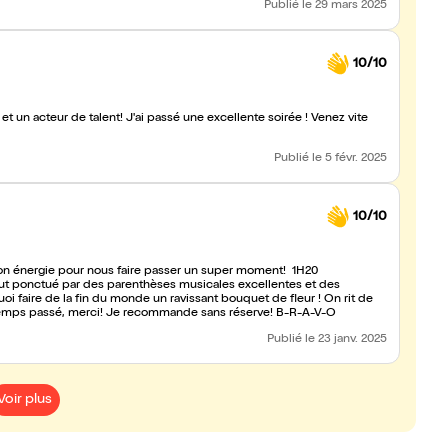
Publié
le 29 mars 2025
10/10
é une excellente soirée ! Venez vite
Publié
le 5 févr. 2025
10/10
 son énergie pour nous faire passer un super moment! 1H20
tout ponctué par des parenthèses musicales excellentes et des
oi faire de la fin du monde un ravissant bouquet de fleur ! On rit de
le temps passé, merci! Je recommande sans réserve! B-R-A-V-O
Publié
le 23 janv. 2025
Voir plus