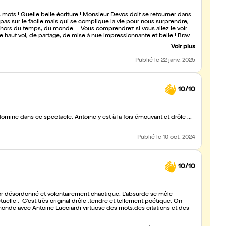
mots ! Quelle belle écriture ! Monsieur Devos doit se retourner dans
 pas sur le facile mais qui se complique la vie pour nous surprendre,
 hors du temps, du monde ... Vous comprendrez si vous allez le voir
 haut vol, de partage, de mise à nue impressionnante et belle ! Bravo
Voir plus
Publié
le 22 janv. 2025
10/10
édomine dans ce spectacle. Antoine y est à la fois émouvant et drôle ...
Publié
le 10 oct. 2024
10/10
or désordonné et volontairement chaotique. L'absurde se mêle
uelle . C'est très original drôle ,tendre et tellement poétique. On