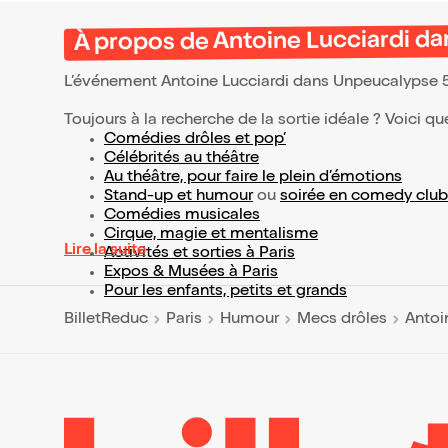
À propos de Antoine Lucciardi d
L’événement Antoine Lucciardi dans Unpeucalypse 
Toujours à la recherche de la sortie idéale ? Voici qu
Comédies drôles et pop’
Célébrités au théâtre
Au théâtre, pour faire le plein d’émotions
Stand-up et humour
ou
soirée en comedy club
Comédies musicales
Cirque, magie et mentalisme
Lire la suite
Activités et sorties à Paris
Expos & Musées à Paris
Pour les enfants, petits et grands
BilletReduc
Paris
Humour
Mecs drôles
Antoi