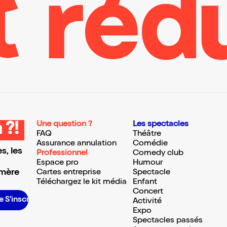
Une question ?
Les spectacles
 ?!
FAQ
Théâtre
Assurance annulation
Comédie
s, les
Professionnel
Comedy club
Espace pro
Humour
 mère
Cartes entreprise
Spectacle
Téléchargez le kit média
Enfant
Concert
rire S’inscrire S’inscrire S’inscrire S’inscrire S’inscrire S’inscrire S’inscrire S’inscrire S’inscrire S’inscrire
Activité
Expo
Spectacles passés