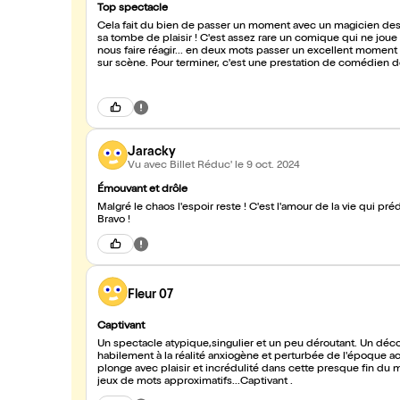
Top spectacle
Cela fait du bien de passer un moment avec un magicien des 
sa tombe de plaisir ! C'est assez rare un comique qui ne joue
nous faire réagir... en deux mots passer un excellent moment
sur scène. Pour terminer, c'est une prestation de comédien de
Monsieur Antoine
Jaracky
Vu avec Billet Réduc'
le 9 oct. 2024
Émouvant et drôle
Malgré le chaos l'espoir reste ! C'est l'amour de la vie qui pr
Bravo !
Fleur 07
Captivant
Un spectacle atypique,singulier et un peu déroutant. Un déc
habilement à la réalité anxiogène et perturbée de l'époque act
plonge avec plaisir et incrédulité dans cette presque fin du monde avec Antoine Lucciardi virtuose des mots,des citations et des
jeux de mots approximatifs...Captivant .