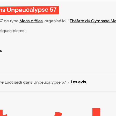
ans Unpeucalypse 57
57 de type
Mecs drôles
, organisé ici :
Théâtre du Gymnase Mar
elques pistes :
s
Les avis
ne Lucciardi dans Unpeucalypse 57