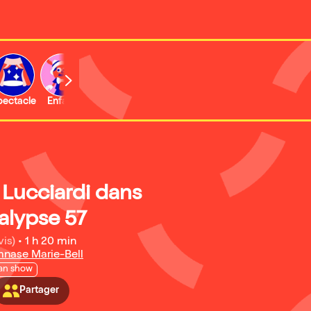
b
pectacle
Enfant
Concert
Activité
Expo et musée
 Lucciardi dans
lypse 57
vis)
•
1 h 20 min
nase Marie-Bell
an show
Partager