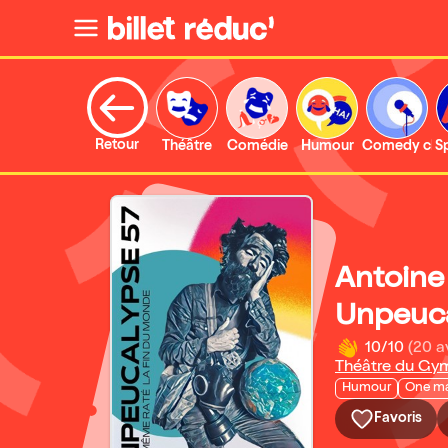
Retour
Théâtre
Comédie
Humour
Comedy clu
S
Antoine
Unpeuca
10/10
(20 a
Théâtre du Gym
Humour
One m
Favoris