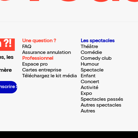
Une question ?
Les spectacles
 ?!
FAQ
Théâtre
Assurance annulation
Comédie
s, les
Professionnel
Comedy club
Espace pro
Humour
 mère
Cartes entreprise
Spectacle
Téléchargez le kit média
Enfant
Concert
S’inscrire S’inscrire S’inscrire S’inscrire S’inscrire S’inscrire S’inscrire S’inscrire S’inscrire S’inscrire S’inscrire S’inscrire
Activité
Expo
Spectacles passés
Autres spectacles
Autres