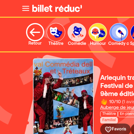
Retour
Théâtre
Comédie
Humour
Comedy clu
S
Arlequin tr
Festival d
9ème éditi
10/10
(1 avi
Auberge de jeu
Théâtre
En plein
Familial
Favoris