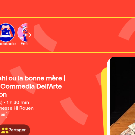
b
pectacle
Enfant
Concert
Activité
ahi ou la bonne mère |
e Commedia Dell'Arte
on
s)
•
1 h 30 min
nesse HI Rouen
 air
Partager