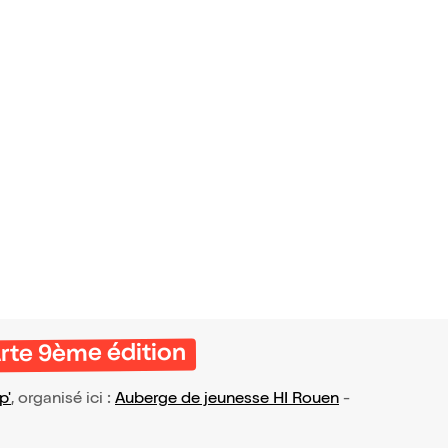
Arte 9ème édition
p'
, organisé ici :
Auberge de jeunesse HI Rouen
-