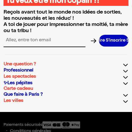
Tu veux être mon copain ?!
Reçois avant tout le monde nos idées de sorties,
les nouveautés et les réduc' !
A toi de jouer pour impressionner ta moitié, ta mère
ou ta tribu !
S’inscrire S’i
Adresse email pour la newsletter
Une question ?
Professionnel
Les spectacles
✨Les pépites
Carte cadeau
Que faire à Paris ?
Les villes
Paiements sécurisés
Conditions générales