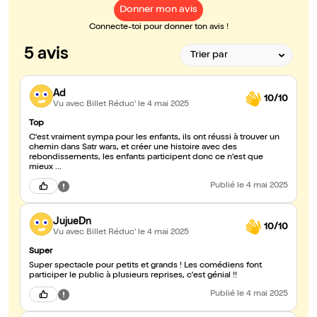
Donner mon avis
Connecte-toi pour donner ton avis !
5 avis
Ad
10/10
Vu avec Billet Réduc'
le 4 mai 2025
Top
C'est vraiment sympa pour les enfants, ils ont réussi à trouver un
chemin dans Satr wars, et créer une histoire avec des
rebondissements, les enfants participent donc ce n'est que
mieux ...
Publié
le 4 mai 2025
JujueDn
10/10
Vu avec Billet Réduc'
le 4 mai 2025
Super
Super spectacle pour petits et grands ! Les comédiens font
participer le public à plusieurs reprises, c'est génial !!
Publié
le 4 mai 2025