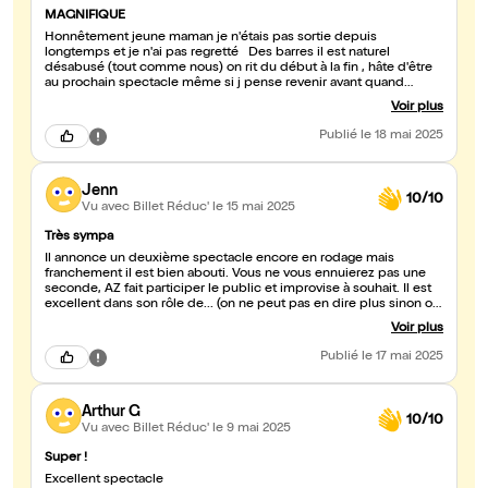
MAGNIFIQUE
Honnêtement jeune maman je n'étais pas sortie depuis
longtemps et je n'ai pas regretté Des barres il est naturel
désabusé (tout comme nous) on rit du début à la fin , hâte d'être
au prochain spectacle même si j pense revenir avant quand
même Tu es parfait AZ ! ET MERCI POUR NOUS
Voir plus
Publié
le 18 mai 2025
Jenn
10/10
Vu avec Billet Réduc'
le 15 mai 2025
Très sympa
Il annonce un deuxième spectacle encore en rodage mais
franchement il est bien abouti. Vous ne vous ennuierez pas une
seconde, AZ fait participer le public et improvise à souhait. Il est
excellent dans son rôle de... (on ne peut pas en dire plus sinon on
spoile). Nous avons eu le plaisir de le voir également le lendemain
Voir plus
lors de l'enregistrement de l'émission des grosses têtes, un vrai
bonheur. Bravo à lui, un " humouriste " fantastique. Au plaisir de le
Publié
le 17 mai 2025
croiser sur les pistes de ski 😉
Arthur G
10/10
Vu avec Billet Réduc'
le 9 mai 2025
Super !
Excellent spectacle