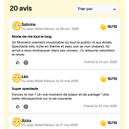
20 avis
Sabrina
10/10
Vu avec Billet Réduc'
le 29 oct. 2025
Morte de rire tout le long
Un Moment vraiment inoubliable où tout le public rit aux éclats.
Spectacle très riche en thème et avec son air non chaland. Az
arrive a nous embarquer dans ses univers. J'y retourne volontiers
le revoir
Publié
le 31 oct. 2025
Léo
10/10
Vu avec Billet Réduc'
le 22 mai 2025
Super spectacle
Foncez le voir !! Un vrai moment de plaisir et de partage ! Une
belle rétrospective sur la vie courante.
Publié
le 23 mai 2025
Aziza
10/10
Vu avec Billet Réduc'
le 17 mai 2025