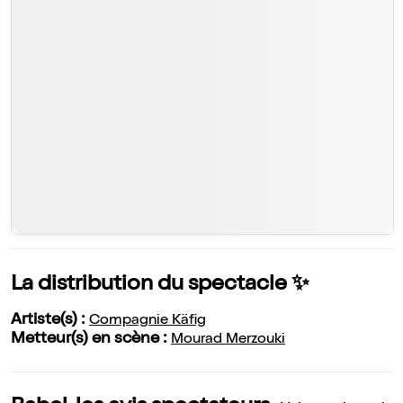
spectacle réunissant 30 danseurs et acrobates pour
célébrer les athlètes victorieux. Une performance
époustouflante devant plus de 55 000 spectateurs au
Parc des Champions, au Trocadéro.
La distribution du spectacle ✨
Artiste(s) :
Compagnie Käfig
Metteur(s) en scène :
Mourad Merzouki