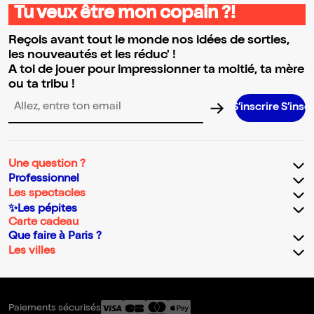
Tu veux être mon copain ?!
Reçois avant tout le monde nos idées de sorties,
les nouveautés et les réduc' !
A toi de jouer pour impressionner ta moitié, ta mère
ou ta tribu !
S’inscrire S’inscrire S’insc
Adresse email pour la newsletter
Une question ?
Professionnel
Les spectacles
✨Les pépites
Carte cadeau
Que faire à Paris ?
Les villes
Paiements sécurisés