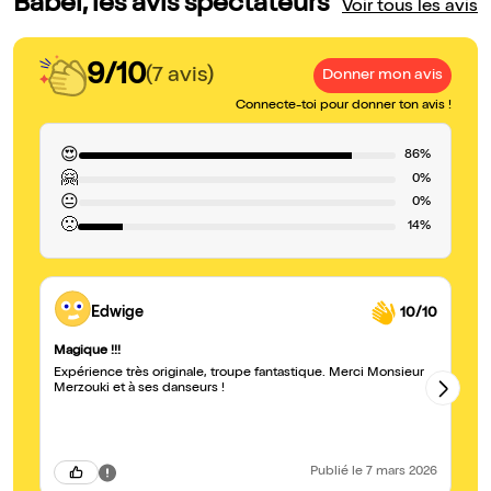
Babel, les avis spectateurs
Voir tous les avis
9/10
(7 avis)
Donner mon avis
Connecte-toi pour donner ton avis !
😍
86%
🤗
0%
😐
0%
🙁
14%
Edwige
10/10
Magique !!!
Ba
Expérience très originale, troupe fantastique. Merci Monsieur
Un
Merzouki et à ses danseurs !
bi
li
év
au
mu
Publié
le 7 mars 2026