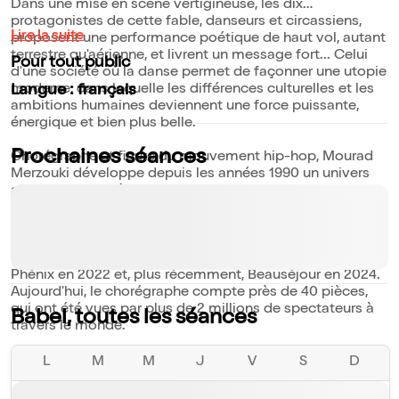
Dans une mise en scène vertigineuse, les dix
protagonistes de cette fable, danseurs et circassiens,
Lire la suite
proposent une performance poétique de haut vol, autant
terrestre qu'aérienne, et livrent un message fort... Celui
Pour tout public
d'une société où la danse permet de façonner une utopie
moderne, dans laquelle les différences culturelles et les
Langue : français
ambitions humaines deviennent une force puissante,
énergique et bien plus belle.
Prochaines séances
Chorégraphe et figure du mouvement hip-hop, Mourad
Merzouki développe depuis les années 1990 un univers
artistique, qui mêle danse, cirque, arts martiaux, arts
plastiques, vidéo et musique. En 1996, il fonde sa propre
compagnie, qui prend le nom de sa pièce inaugurale :
Käfig. S'en suivent de nombreux succès, notamment
Pixel en 2014, Vertikal et Folia en 2018, Zéphyr en 2021,
Phénix en 2022 et, plus récemment, Beauséjour en 2024.
Aujourd'hui, le chorégraphe compte près de 40 pièces,
qui ont été vues par plus de 2 millions de spectateurs à
Babel, toutes les séances
travers le monde.
À l'occasion des Jeux Olympiques de Paris 2024, Mourad
L
M
M
J
V
S
D
Merzouki imagine la chorégraphie de l'épreuve libre de
natation artistique de l'équipe de France, ainsi qu'un