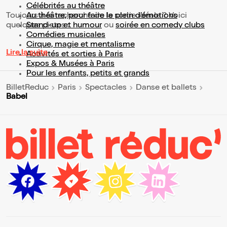
Célébrités au théâtre
Toujours à la recherche de la sortie idéale ? Voici
Au théâtre, pour faire le plein d’émotions
quelques pistes :
Stand-up et humour
ou
soirée en comedy clubs
Comédies musicales
Cirque, magie et mentalisme
Lire la suite
Activités et sorties à Paris
Expos & Musées à Paris
Pour les enfants, petits et grands
BilletReduc
Paris
Spectacles
Danse et ballets
Babel