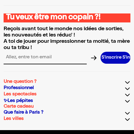
Tu veux être mon copain ?!
Reçois avant tout le monde nos idées de sorties,
les nouveautés et les réduc' !
A toi de jouer pour impressionner ta moitié, ta mère
ou ta tribu !
S’inscrire S’inscrire S
Adresse email pour la newsletter
Une question ?
Professionnel
Les spectacles
✨Les pépites
Carte cadeau
Que faire à Paris ?
Les villes