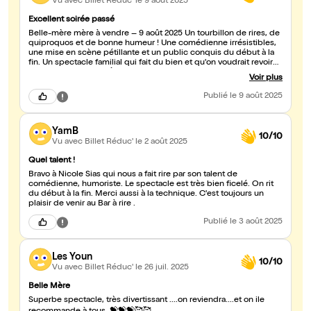
Vu avec Billet Réduc'
le 9 août 2025
Excellent soirée passé
Belle-mère mère à vendre – 9 août 2025 Un tourbillon de rires, de
quiproquos et de bonne humeur ! Une comédienne irrésistibles,
une mise en scène pétillante et un public conquis du début à la
fin. Un spectacle familial qui fait du bien et qu'on voudrait revoir
encore et encore ! ✨ À ne pas manquer !
Voir plus
Publié
le 9 août 2025
YamB
10/10
Vu avec Billet Réduc'
le 2 août 2025
Quel talent !
Bravo à Nicole Sias qui nous a fait rire par son talent de
comédienne, humoriste. Le spectacle est très bien ficelé. On rit
du début à la fin. Merci aussi à la technique. C'est toujours un
plaisir de venir au Bar à rire .
Publié
le 3 août 2025
Les Youn
10/10
Vu avec Billet Réduc'
le 26 juil. 2025
Belle Mère
Superbe spectacle, très divertissant ....on reviendra....et on ile