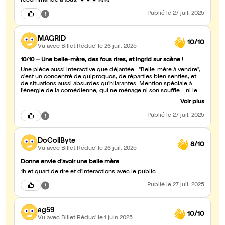
recommande à tous, 💝💝💝🥰🥰
Publié
le 27 juil. 2025
MAGRID
10/10
Vu avec Billet Réduc'
le 26 juil. 2025
10/10 – Une belle-mère, des fous rires, et Ingrid sur scène !
Une pièce aussi interactive que déjantée. "Belle-mère à vendre",
c'est un concentré de quiproquos, de réparties bien senties, et
de situations aussi absurdes qu'hilarantes. Mention spéciale à
l'énergie de la comédienne, qui ne ménage ni son souffle... ni le
public ! D'ailleurs, Ingrid s'est retrouvée embarquée sur scène (et
Voir plus
s'en est sortie comme une star 😄), avant qu'un petit clin d'oeil à
mon ex ne vienne achever nos abdos déjà bien sollicités. Une
Publié
le 27 juil. 2025
heure dix de pure rigolade, de rebondissements, et
d'improvisations géniales. On est passés par toutes les émotions
(surtout le fou rire nerveux). Si vous avez une belle-mère, amenez-
DoCollByte
la ! Si vous n'en avez pas, venez quand même, vous comprendrez
8/10
Vu avec Billet Réduc'
le 26 juil. 2025
pourquoi ! Bravo à l'artiste (Nicole SIAS), aux auteurs de cette
pièce ! On reviendra... peut-être même avec Josette sous le bras
Donne envie d'avoir une belle mère
;)
1h et quart de rire et d'interactions avec le public
Publié
le 27 juil. 2025
ag59
10/10
Vu avec Billet Réduc'
le 1 juin 2025