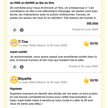
du RIRE en BARRE au Bar du Rire
2è comédie pour nous et encore un fois, on a beaucoup ri ! Les
comédiens du Bar à rire débordent d'énergie, les textes sont bien
écrits, les interactions avec le public drôlissimes. Foncez, et
parlez-en autour de vous ils le méritent ! Pas besoin de monter à
Lille pour passer un bon moment. Josette, la belle-mère, déborde
Voir plus
d'énergie et on passe un bon moment
Publié
le 1 juin 2025
Ti Tine
10/10
Vu avec Billet Réduc'
le 16 mars 2025
super soirée!
Je recommande, nous avons passé une excellente soirée dans la
joie, la bonne humeur et les rires qui fusaient de la salle.
Publié
le 18 mars 2025
Biquette
10/10
Vu avec Billet Réduc'
le 16 mars 2025
Rigolade
Superbe moment en famille des éclats de rire avec un bon public
et une bonne comédienne bravo pour cette improvisation un
beau sujet belle mère à vendre je vous invite à y aller le 20 avril
vous ne serez pas déçu !