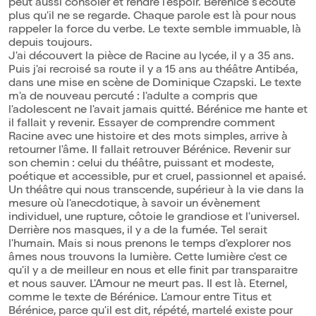
peut aussi consoler et rendre l'espoir. Bérénice s'écoute
plus qu'il ne se regarde. Chaque parole est là pour nous
rappeler la force du verbe. Le texte semble immuable, là
depuis toujours.
J'ai découvert la pièce de Racine au lycée, il y a 35 ans.
Puis j'ai recroisé sa route il y a 15 ans au théâtre Antibéa,
dans une mise en scène de Dominique Czapski. Le texte
m'a de nouveau percuté : l'adulte a compris que
l'adolescent ne l'avait jamais quitté. Bérénice me hante et
il fallait y revenir. Essayer de comprendre comment
Racine avec une histoire et des mots simples, arrive à
retourner l'âme. Il fallait retrouver Bérénice. Revenir sur
son chemin : celui du théâtre, puissant et modeste,
poétique et accessible, pur et cruel, passionnel et apaisé.
Un théâtre qui nous transcende, supérieur à la vie dans la
mesure où l'anecdotique, à savoir un évènement
individuel, une rupture, côtoie le grandiose et l'universel.
Derrière nos masques, il y a de la fumée. Tel serait
l'humain. Mais si nous prenons le temps d'explorer nos
âmes nous trouvons la lumière. Cette lumière c'est ce
qu'il y a de meilleur en nous et elle finit par transparaitre
et nous sauver. L'Amour ne meurt pas. Il est là. Eternel,
comme le texte de Bérénice. L'amour entre Titus et
Bérénice, parce qu'il est dit, répété, martelé existe pour