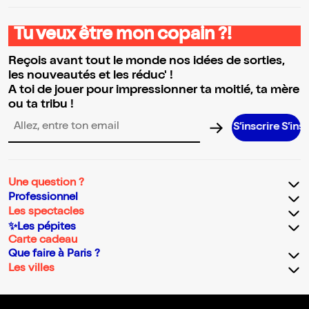
Tu veux être mon copain ?!
Reçois avant tout le monde nos idées de sorties,
les nouveautés et les réduc' !
A toi de jouer pour impressionner ta moitié, ta mère
ou ta tribu !
S’inscrire S’inscrire S’i
Adresse email pour la newsletter
Une question ?
Professionnel
Les spectacles
✨Les pépites
Carte cadeau
Que faire à Paris ?
Les villes