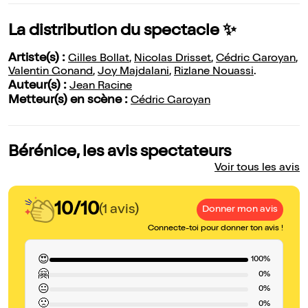
La distribution du spectacle ✨
Artiste(s) :
Gilles Bollat
,
Nicolas Drisset
,
Cédric Garoyan
,
Valentin Gonand
,
Joy Majdalani
,
Rizlane Nouassi
.
Auteur(s) :
Jean Racine
Metteur(s) en scène :
Cédric Garoyan
Bérénice, les avis spectateurs
Voir tous les avis
10/10
(1 avis)
Donner mon avis
Connecte-toi pour donner ton avis !
😍
100%
🤗
0%
😐
0%
🙁
0%