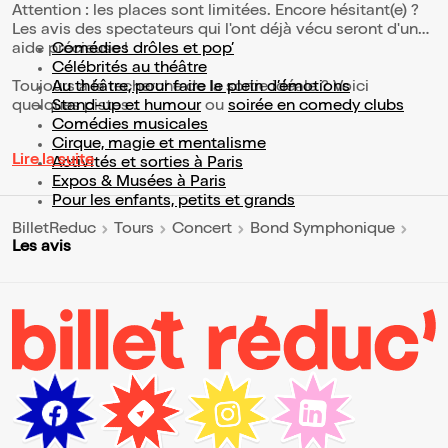
Attention : les places sont limitées. Encore hésitant(e) ?
Les avis des spectateurs qui l'ont déjà vécu seront d'une
aide précieuse !
Comédies drôles et pop’
Célébrités au théâtre
Toujours à la recherche de la sortie idéale ? Voici
Au théâtre, pour faire le plein d’émotions
quelques pistes :
Stand-up et humour
ou
soirée en comedy clubs
Comédies musicales
Cirque, magie et mentalisme
Lire la suite
Activités et sorties à Paris
Expos & Musées à Paris
Pour les enfants, petits et grands
BilletReduc
Tours
Concert
Bond Symphonique
Les avis