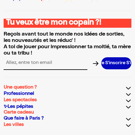
Tu veux être mon copain ?!
Reçois avant tout le monde nos idées de sorties,
les nouveautés et les réduc' !
A toi de jouer pour impressionner ta moitié, ta mère
ou ta tribu !
S’inscrire S’inscr
Adresse email pour la newsletter
Une question ?
Professionnel
Les spectacles
✨Les pépites
Carte cadeau
Que faire à Paris ?
Les villes