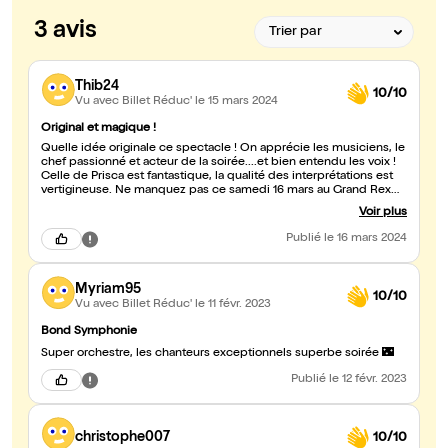
3 avis
Thib24
10/10
Vu avec Billet Réduc'
le 15 mars 2024
Original et magique !
Quelle idée originale ce spectacle ! On apprécie les musiciens, le
chef passionné et acteur de la soirée....et bien entendu les voix !
Celle de Prisca est fantastique, la qualité des interprétations est
vertigineuse. Ne manquez pas ce samedi 16 mars au Grand Rex
ce moment unique !
Voir plus
Publié
le 16 mars 2024
Myriam95
10/10
Vu avec Billet Réduc'
le 11 févr. 2023
Bond Symphonie
Super orchestre, les chanteurs exceptionnels superbe soirée 🌃
Publié
le 12 févr. 2023
christophe007
10/10