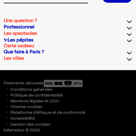
Une question ?
Professionnel
Les spectacles
✨Les pépites
Carte cadeau
Que faire à Paris ?
Les villes
Paiements sécurisés
Conditions générales
Politique de confidentialité
Mentions légales et CGU
Chartes cookies
Plateforme d'éthique et de conformité
Accessibilité
Gestion des cookies
billetreduc © 2026