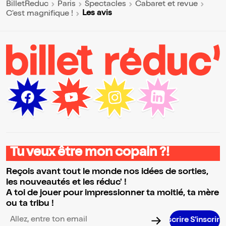
BilletReduc
Paris
Spectacles
Cabaret et revue
Les avis
C'est magnifique !
Tu veux être mon copain ?!
Reçois avant tout le monde nos idées de sorties,
les nouveautés et les réduc' !
A toi de jouer pour impressionner ta moitié, ta mère
ou ta tribu !
S’ins
Adresse email pour la newsletter