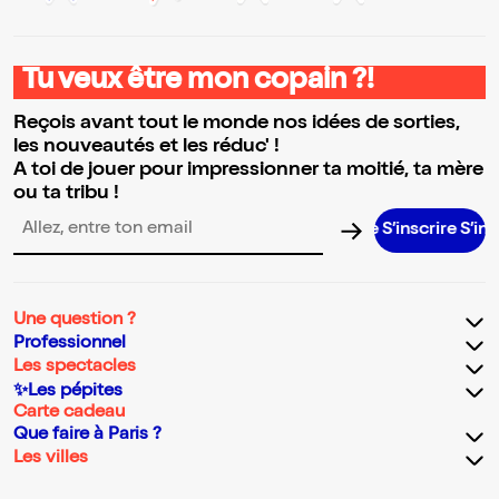
Tu veux être mon copain ?!
Reçois avant tout le monde nos idées de sorties,
les nouveautés et les réduc' !
A toi de jouer pour impressionner ta moitié, ta mère
ou ta tribu !
S’inscrire S’inscrire
Adresse email pour la newsletter
Une question ?
Professionnel
Les spectacles
✨Les pépites
Carte cadeau
Que faire à Paris ?
Les villes