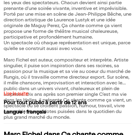
les yeux des spectateurs. Chacun devient ainsi partie
prenante d'une soirée vivante, inventive et imprévisible.
Porté par une mise en scène de Jean-Philippe Bêche, une
direction artistique de Laurence Lustyk et une idée
originale de Maguy Perez, Ça chante comme ça vient
propose une forme de théâtre musical chaleureuse,
participative et profondément humaine.
Un spectacle où chaque représentation est unique, parce
qu'elle se construit aussi avec vous.
Marc Fichel est auteur, compositeur et interprète. Artiste
singulier, il puise son inspiration dans ses racines, sa
passion pour la musique et sa vie au coeur du marché de
Rungis, où il travaille comme directeur export. Sur scène,
il mêle chansons, improvisation et interaction avec le
public dans un univers vivant, chaleureux et plein de
Lire la suite
surprises. Dix ans après son premier single C'est ma vie
dans les Halles, il présente Ça chante comme ça vient, un
Pour tout public à partir de 12 ans
spectacle où se croisent passion, humour, travail, vivre
ensemble et anecdotes puisées dans le quotidien du
Langue : français
plus grand marché du monde.