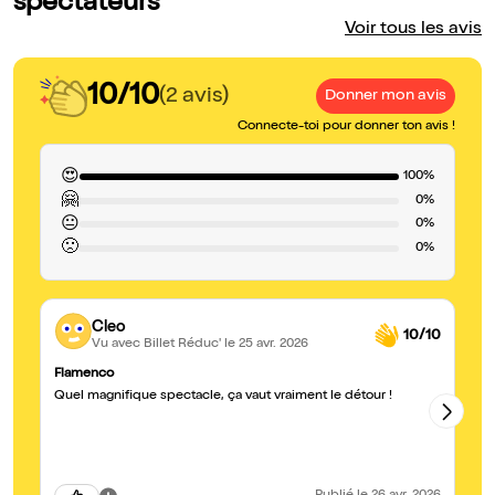
spectateurs
Voir tous les avis
10/10
(2 avis)
Donner mon avis
Connecte-toi pour donner ton avis !
😍
100%
🤗
0%
😐
0%
🙁
0%
Cleo
10/10
Vu avec Billet Réduc'
le 25 avr. 2026
Flamenco
Ma
Quel magnifique spectacle, ça vaut vraiment le détour !
Su
ve
be
si
se