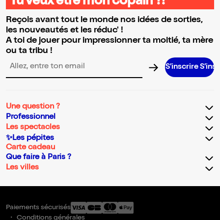
Tu veux être mon copain ?!
Reçois avant tout le monde nos idées de sorties,
les nouveautés et les réduc' !
A toi de jouer pour impressionner ta moitié, ta mère
ou ta tribu !
S’inscrire S’inscrire S’
Adresse email pour la newsletter
Une question ?
Professionnel
Les spectacles
✨Les pépites
Carte cadeau
Que faire à Paris ?
Les villes
Paiements sécurisés
Conditions générales