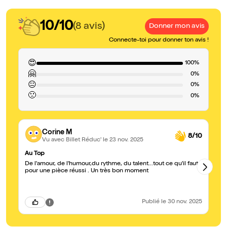
10/10
(8 avis)
Donner mon avis
Connecte-toi pour donner ton avis !
😍
100%
🤗
0%
😐
0%
🙁
0%
Corine M
8/10
Vu avec Billet Réduc'
le 23 nov. 2025
Au Top
Br
De l'amour, de l'humour,du rythme, du talent...tout ce qu'il faut
Un
pour une pièce réussi . Un très bon moment
sc
qu
ab
Publié
le 30 nov. 2025