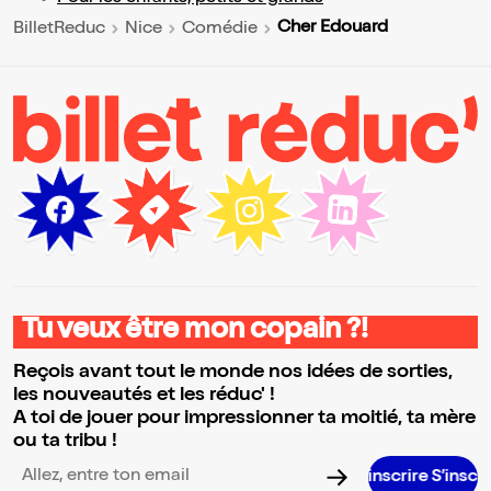
Cher Edouard
BilletReduc
Nice
Comédie
Tu veux être mon copain ?!
Reçois avant tout le monde nos idées de sorties,
les nouveautés et les réduc' !
A toi de jouer pour impressionner ta moitié, ta mère
ou ta tribu !
S’inscrire S’inscrire S’inscri
Adresse email pour la newsletter