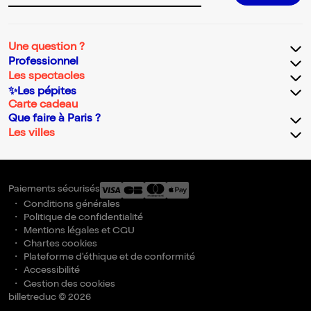
Une question ?
Professionnel
Les spectacles
✨Les pépites
Carte cadeau
Que faire à Paris ?
Les villes
Paiements sécurisés
Conditions générales
Politique de confidentialité
Mentions légales et CGU
Chartes cookies
Plateforme d'éthique et de conformité
Accessibilité
Gestion des cookies
billetreduc © 2026