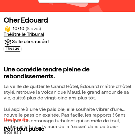
Cher Edouard
10/10
(8 avis)
Théâtre le Tribunal
Salle climatisée !
Théâtre
Une comédie tendre pleine de
rebondissements.
La veille de quitter le Grand Hôtel, Édouard maître d'hôtel
stylé, retrouve la volcanique Maud, le grand amour de sa
vie, quitté plus de vingt-cinq ans plus tôt.
Lui aspire à une vie paisible, elle souhaite vibrer d'une
nouvelle passion exaltée. Pas facile, les rapports ! Sans
Lire la suite
compter un entourage turbulent qui se mêle de tout,
embrouille tout. Il y aura de la "casse" dans ce trois-
Pour tout public
étoiles !