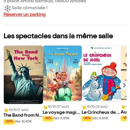
5 place Amiral Barnaud, 06600 Antibes
Salle climatisée !
Réserver un parking
Les spectacles dans la même salle
10
10/10 (17 avis)
10/10 (12 avis)
10/10 (7 avis)
Au f
Le voyage magiq
Le Grincheux de N
The Band from Ne
ue
oël
-18%
-16%
dès 9,95€
-16%
dès 9,95€
w-York
-26%
dès 12,95€