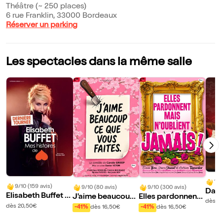
Théâtre (~ 250 places)
6 rue Franklin, 33000 Bordeaux
Réserver un parking
Les spectacles dans la même salle
10
9/10 (159 avis)
9/10 (80 avis)
9/10 (300 avis)
Davi
Elisabeth Buffet d
J'aime beaucoup
Elles pardonnent
ti
dès 
ans Mes histoires
ce que vous faites
mais n'oublient ja
dès 20,50€
-41%
dès 16,50€
-41%
dès 16,50€
de coeur
mais !