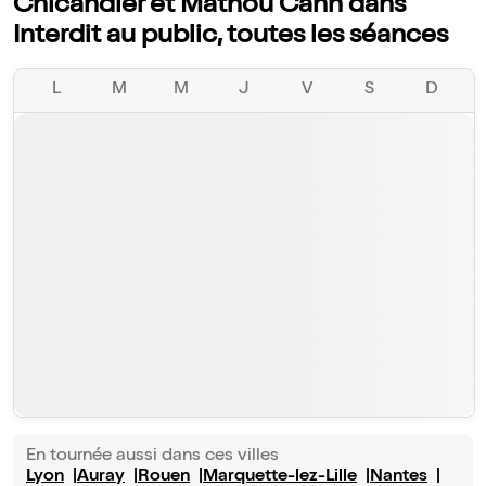
Chicandier et Mathou Cann dans
Interdit au public, toutes les séances
L
M
M
J
V
S
D
En tournée aussi dans ces villes
Lyon
Auray
Rouen
Marquette-lez-Lille
Nantes