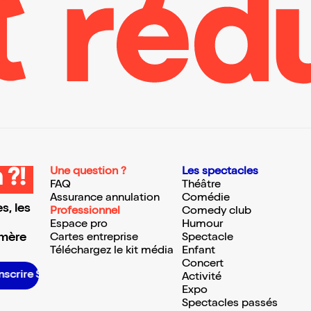
Une question ?
Les spectacles
 ?!
FAQ
Théâtre
Assurance annulation
Comédie
s, les
Professionnel
Comedy club
Espace pro
Humour
 mère
Cartes entreprise
Spectacle
Téléchargez le kit média
Enfant
Concert
S’inscrire S’inscrire S’inscrire S’inscrire S’inscrire S’inscrire S’inscrire S’inscrire S’inscrire S’inscrire S’inscrire S’inscrire
Activité
Expo
Spectacles passés