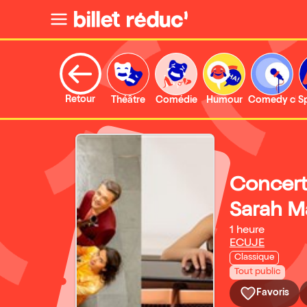
Retour
Théâtre
Comédie
Humour
Comedy clu
S
Concert
Sarah M
1 heure
ECUJE
Classique
Tout public
Favoris