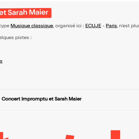
t Sarah Maier
 type
Musique classique
, organisé ici :
ECUJE
-
Paris
, n'est pl
elques pistes :
s
Concert Impromptu et Sarah Maier