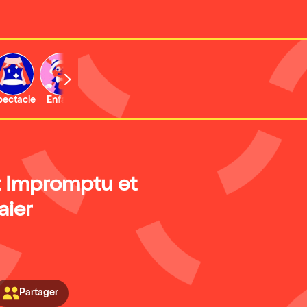
b
pectacle
Enfant
Concert
Activité
Expo et musée
 Impromptu et
aier
Partager