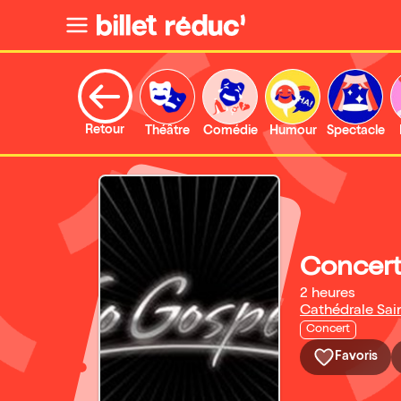
Retour
Théâtre
Comédie
Humour
Spectacle
Concert
2 heures
Cathédrale Sai
Concert
Favoris