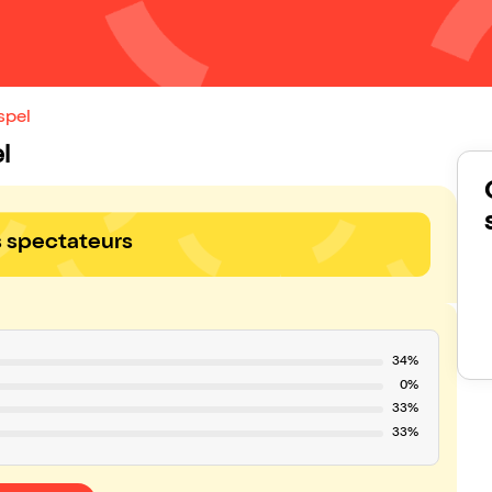
spel
l
s spectateurs
34%
0%
33%
33%