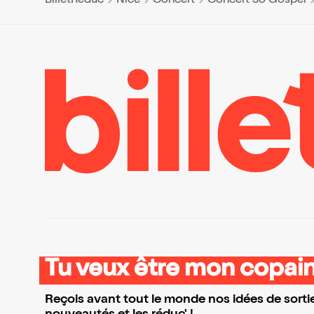
BilletReduc
Nice
Concert
Concert So Gospel
Tu veux être mon copain
Reçois avant tout le monde nos idées de sortie