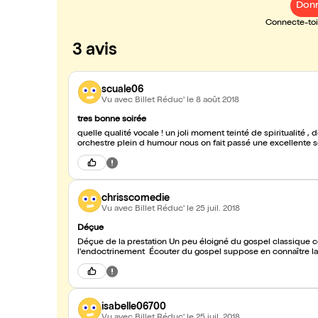
Donn
Connecte-toi 
3 avis
scuale06
Vu avec Billet Réduc'
le 8 août 2018
tres bonne soirée
quelle qualité vocale ! un joli moment teinté de spiritualité
orchestre plein d humour nous on fait passé une excellente s
chrisscomedie
Vu avec Billet Réduc'
le 25 juil. 2018
Déçue
Déçue de la prestation Un peu éloigné du gospel classique co
l'endoctrinement Écouter du gospel suppose en c
isabelle06700
Vu avec Billet Réduc'
le 25 juil. 2018