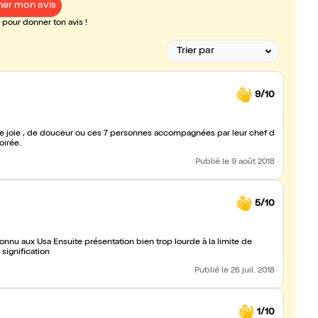
er mon avis
pour donner ton avis !
9/10
 , de joie , de douceur ou ces 7 personnes accompagnées par leur chef d
oirée.
Publié
le 9 août 2018
5/10
nnu aux Usa Ensuite présentation bien trop lourde à la limite de
onnaître la signification
Publié
le 26 juil. 2018
1/10