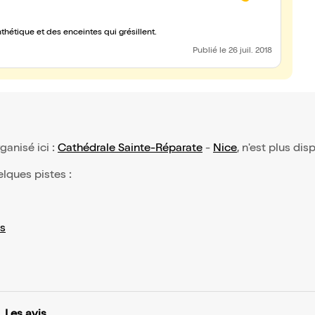
hétique et des enceintes qui grésillent.
Publié
le 26 juil. 2018
rganisé ici :
Cathédrale Sainte-Réparate
-
Nice
, n'est plus dis
elques pistes :
s