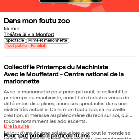
Dans mon foutu zoo
55 min
Théâtre Silvia Monfort
Spectacle
Mime et marionnette
Tout public
Familial
Collectif le Printemps du Machiniste
Avec le Mouffetard - Centre national de la
marionnette
Avec la marionnette pour principal outil, le collectif Le
printemps du machiniste, constitué d'artistes venus de
différentes disciplines, ancre ses spectacles dans une
réalité très actuelle. Dans mon foutu zoo, sa nouvelle
création, s'intéresse au phénomène du repli sur soi, qui
touche notamment les adolescents.
Lire la suite
Le jour d'une éclipse solaire, alors que tout le monde se
Pour tout public à partir de 10 ans