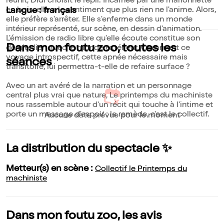
réunit, Didi choisit le repli. Incarnée par une marionnette
en bois, elle a le sentiment que plus rien ne l'anime. Alors,
Langue : français
elle préfère s'arrêter. Elle s'enferme dans un monde
intérieur représenté, sur scène, en dessin d'animation.
L'émission de radio libre qu'elle écoute constitue son
Dans mon foutu zoo, toutes les
dernier lien avec le monde extérieur. Comment ce
voyage introspectif, cette apnée nécessaire mais
séances
transitoire, lui permettra-t-elle de refaire surface ?
Avec un art avéré de la narration et un personnage
central plus vrai que nature, Le printemps du machiniste
nous rassemble autour d'un récit qui touche à l'intime et
porte un message d'espoir : le remède, c'est le collectif.
Aucune date prévue pour le moment
La distribution du spectacle ✨
Metteur(s) en scène :
Collectif le Printemps du
machiniste
Dans mon foutu zoo, les avis