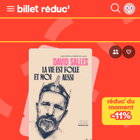
réduc' du
moment
-11%