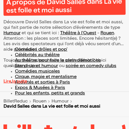
À propos de David Salles dans La vie
est folle et moi aussi
Découvre David Salles dans La vie est folle et moi aussi,
qui fait partie de notre sélection d’événements de type
Humour
et qui se tient ici :
Théâtre à l'Ouest
-
Rouen
.
Attention : les places sont limitées. Encore hésitant(e) ?
Les avis des spectateurs qui l'ont déjà vécu seront d'une
aide précieuse !
Comédies drôles et pop’
Célébrités au théâtre
Toujours à la recherche de la sortie idéale ? Voici
Au théâtre, pour faire le plein d’émotions
quelques pistes :
Stand-up et humour
ou
soirée en comedy clubs
Comédies musicales
Cirque, magie et mentalisme
Lire la suite
Activités et sorties à Paris
Expos & Musées à Paris
Pour les enfants, petits et grands
BilletReduc
Rouen
Humour
David Salles dans La vie est folle et moi aussi