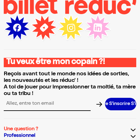
Tu veux être mon copain ?!
Reçois avant tout le monde nos idées de sorties,
les nouveautés et les réduc' !
A toi de jouer pour impressionner ta moitié, ta mère
ou ta tribu !
S’inscrire S’inscrire
Adresse email pour la newsletter
Une question ?
Professionnel