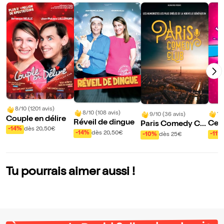
8/10 (1201 avis)
8/10 (108 avis)
10
9/10 (36 avis)
Couple en délire
Réveil de dingue
Ce s
Paris Comedy Clu
-14%
dès 20,50€
Rou
b
-14%
dès 20,50€
-11%
-10%
dès 25€
Tu pourrais aimer aussi !