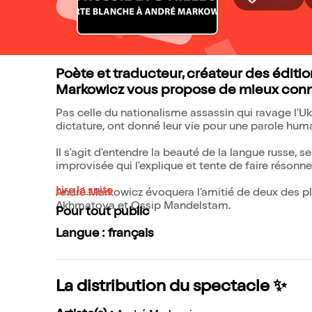
Poète et traducteur, créateur des édit
Markowicz vous propose de mieux connaî
Pas celle du nationalisme assassin qui ravage l'Uk
dictature, ont donné leur vie pour une parole huma
Il s'agit d'entendre la beauté de la langue russe, 
improvisée qui l'explique et tente de faire résonn
Lire la suite
André Markowicz évoquera l'amitié de deux des pl
Akhmatova et Ossip Mandelstam.
Pour tout public
Langue : français
La distribution du spectacle ✨