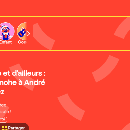
Enfant
Concert
Activité
et d'ailleurs :
anche à André
z
nce
isée !
vité
Partager