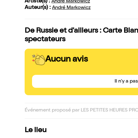
Artiste(s) :
André Markowicz
Auteur(s) :
André Markowicz
De Russie et d'ailleurs : Carte Bl
spectateurs
Aucun avis
Il n'y a pa
Événement proposé par LES PETITES HEURES PR
Le lieu