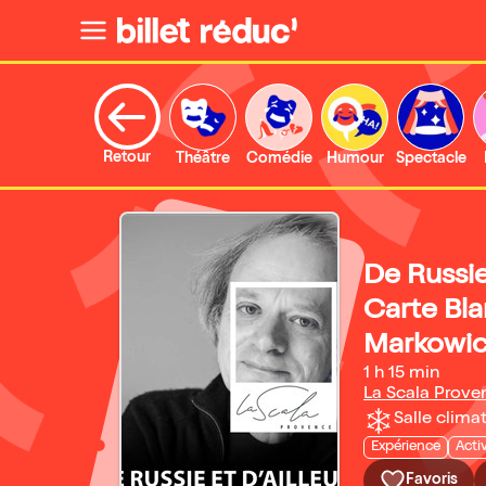
Retour
Théâtre
Comédie
Humour
Spectacle
De Russie 
Carte Bl
Markowic
1 h 15 min
La Scala Prove
Salle climat
Expérience
Acti
Favoris