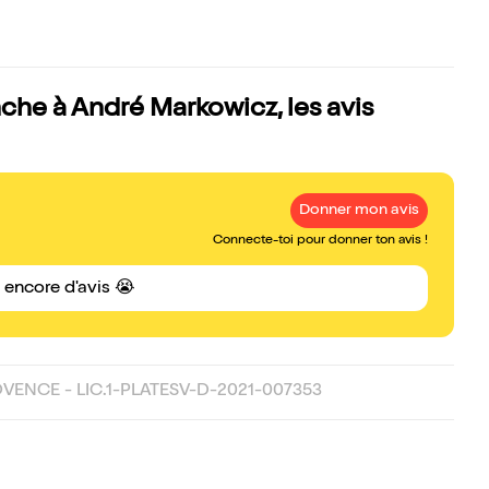
anche à André Markowicz, les avis
Donner mon avis
Connecte-toi pour donner ton avis !
s encore d'avis 😭
OVENCE - LIC.1-PLATESV-D-2021-007353