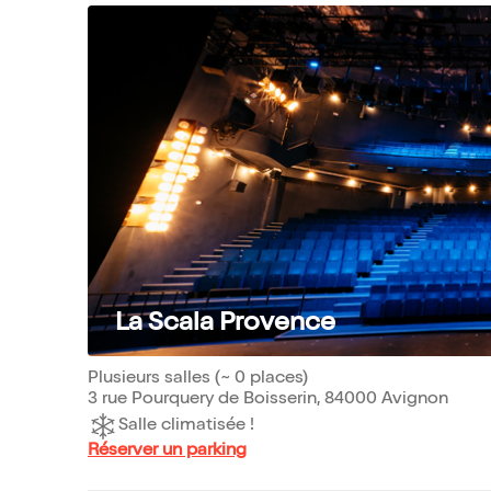
La Scala Provence
Plusieurs salles (~ 0 places)
3 rue Pourquery de Boisserin, 84000 Avignon
Salle climatisée !
Réserver un parking