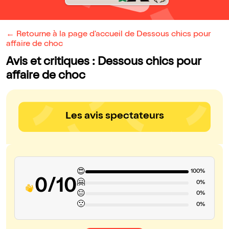
← Retourne à la page d'accueil de Dessous chics pour
affaire de choc
Avis et critiques : Dessous chics pour
affaire de choc
Les avis spectateurs
😍
100%
0/10
🤗
0%
😐
0%
🙁
0%