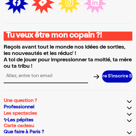
Tu veux être mon copain ?!
Reçois avant tout le monde nos idées de sorties,
les nouveautés et les réduc' !
A toi de jouer pour impressionner ta moitié, ta mère
ou ta tribu !
S’inscrire S’in
Adresse email pour la newsletter
Une question ?
Professionnel
Les spectacles
✨Les pépites
Carte cadeau
Que faire à Paris ?