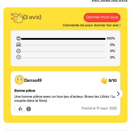
Voir tous les avis
(3 avis)
Donner mon avis
Connecte-toi pour donner ton avis !
😍
100%
🤗
0%
😐
0%
🙁
0%
Darras49
9/10
Bonne pièce
S
Une bonne pièce avec un bon jeu d'acteur. Bravo les Lillois ! Le
Be
couple dans le fond.
bo
Publié
le 17 sept. 2022