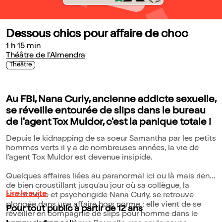
Dessous chics pour affaire de choc
1 h 15 min
Théâtre de l'Almendra
Théâtre
Au FBI, Nana Curly, ancienne addicte sexuelle,
se réveille entourée de slips dans le bureau
de l'agent Tox Muldor, c'est la panique totale !
Depuis le kidnapping de sa soeur Samantha par les petits
hommes verts il y a de nombreuses années, la vie de
l'agent Tox Muldor est devenue insipide.
Quelques affaires liées au paranormal ici ou là mais rien
de bien croustillant jusqu'au jour où sa collègue, la
Lire la suite
scientifique et psychorigide Nana Curly, se retrouve
plongée dans une affaire hors norme : elle vient de se
Pour tout public à partir de 12 ans
réveiller en compagnie de slips pour homme dans le