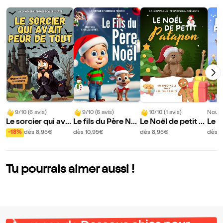
9/10 (6 avis)
9/10 (6 avis)
10/10 (1 avis)
Nouve
Le sorcier qui avai
Le fils du Père No
Le Noël de petit P
Le n
t peur de tout
ël
atapon
enne
-18%
dès 8,95€
dès 10,95€
dès 8,95€
dès 8
Tu pourrais aimer aussi !