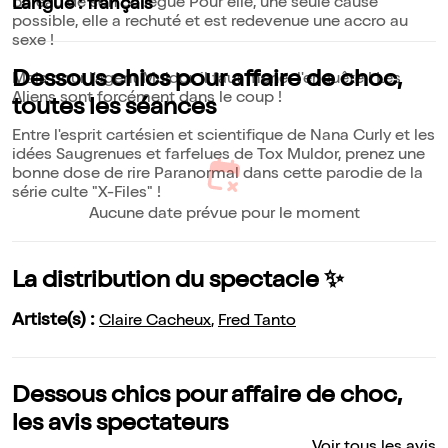
bureau de son collègue Pour elle, une seule cause
Langue : français
possible, elle a rechuté et est redevenue une accro au
sexe !
Dessous chics pour affaire de choc,
Mais pour l'agent Muldor, il faut mener l'enquête ! Les
Aliens sont forcément dans le coup !
toutes les séances
Entre l'esprit cartésien et scientifique de Nana Curly et les
idées Saugrenues et farfelues de Tox Muldor, prenez une
bonne dose de rire Paranormal dans cette parodie de la
série culte "X-Files" !
Aucune date prévue pour le moment
La distribution du spectacle ✨
Artiste(s) :
Claire Cacheux
,
Fred Tanto
Dessous chics pour affaire de choc,
les avis spectateurs