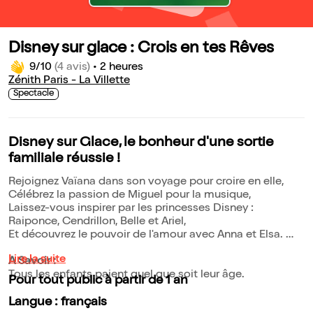
Disney sur glace : Crois en tes Rêves
9/10
(4 avis)
•
2 heures
Zénith Paris - La Villette
Spectacle
Disney sur Glace, le bonheur d'une sortie
familiale réussie !
Rejoignez Vaïana dans son voyage pour croire en elle,
Célébrez la passion de Miguel pour la musique,
Laissez-vous inspirer par les princesses Disney :
Raiponce, Cendrillon, Belle et Ariel,
Et découvrez le pouvoir de l'amour avec Anna et Elsa.
Lire la suite
A Savoir :
Tous les enfants paient quel que soit leur âge.
Pour tout public à partir de 1 an
Langue : français