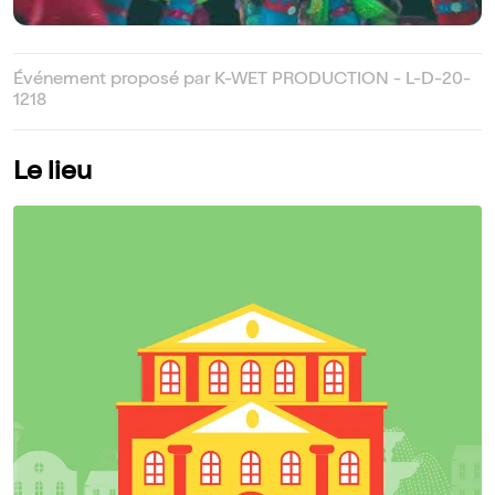
Événement proposé par K-WET PRODUCTION - L-D-20-
1218
Le lieu