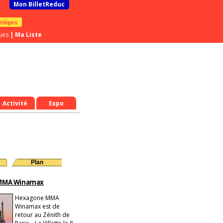
Mon BilletReduc
vilèges
ues
|
Ma Liste
Activité
Expo
Plan
MMA Winamax
Hexagone MMA
Winamax est de
retour au Zénith de