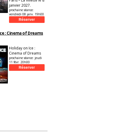
Paris – La Villette le 8
janvier 2027.
prochaine séance:
vendredi 08 janv. 19h00
Ice : Cinema of Dreams
Holiday on Ice :
Cinema of Dreams
prochaine séance:
jeudi
11 févr. 20h00