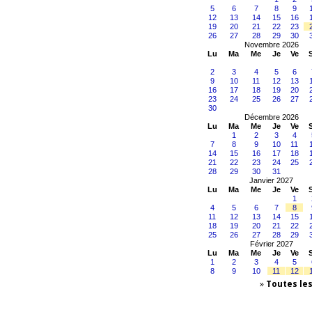
5
6
7
8
9
12
13
14
15
16
19
20
21
22
23
26
27
28
29
30
Novembre 2026
Lu
Ma
Me
Je
Ve
2
3
4
5
6
9
10
11
12
13
16
17
18
19
20
23
24
25
26
27
30
Décembre 2026
Lu
Ma
Me
Je
Ve
1
2
3
4
7
8
9
10
11
14
15
16
17
18
21
22
23
24
25
28
29
30
31
Janvier 2027
Lu
Ma
Me
Je
Ve
1
4
5
6
7
8
11
12
13
14
15
18
19
20
21
22
25
26
27
28
29
Février 2027
Lu
Ma
Me
Je
Ve
1
2
3
4
5
8
9
10
11
12
»
Toutes le