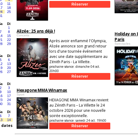
10
11
17
18
24
25
31
Sa
Di
1
Alizée : 25 ans déjà !
7
8
Holiday on 
Concerts
14
15
Paris
21
22
Après avoir enflammé l'Olympia,
28
29
Spectacles
Alizée annonce son grand retour
lors d'une tournée événement
Sa
Di
avec une date supplémentaire au
5
6
Zénith Paris - La Villette.
12
13
prochaine séance:
dimanche 04 oct.
19
20
20h00
26
27
Sa
Di
2
3
Hexagone MMA Winamax
9
10
Sport
16
17
HEXAGONE MMA Winamax revient
23
24
30
31
au Zénith Paris – La Villette le 24
octobre 2026 pour une nouvelle
Sa
Di
soirée exceptionnelle.
6
7
13
14
prochaine séance:
samedi 24 oct. 19h00
s dates