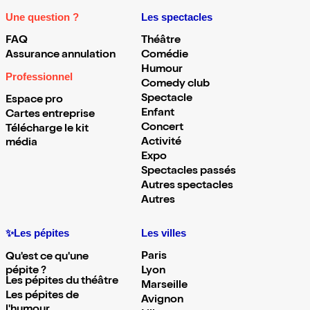
Une question ?
Les spectacles
FAQ
Théâtre
Assurance annulation
Comédie
Humour
Professionnel
Comedy club
Spectacle
Espace pro
Enfant
Cartes entreprise
Concert
Télécharge le kit
Activité
média
Expo
Spectacles passés
Autres spectacles
Autres
✨Les pépites
Les villes
Paris
Qu'est ce qu'une
pépite ?
Lyon
Les pépites du théâtre
Marseille
Les pépites de
Avignon
l'humour