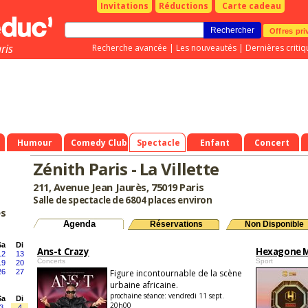
Invitations
Réductions
Carte cadeau
Offres pri
ris
Recherche avancée
|
Les nouveautés
|
Dernières critiq
Humour
Comedy Club
Spectacle
Enfant
Concert
Zénith Paris - La Villette
211, Avenue Jean Jaurès, 75019 Paris
Salle de spectacle de 6804 places environ
es
Agenda
Réservations
Non Disponible
Sa
Di
Ans-t Crazy
Hexagone 
12
13
Concerts
Sport
19
20
26
27
Figure incontournable de la scène
urbaine africaine.
prochaine séance:
vendredi 11 sept.
Sa
Di
20h00
3
4