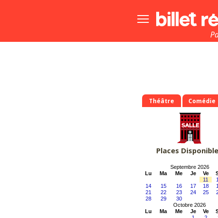
Bouton
menu
principale
Pa
Théâtre
Comédie
Places Disponibl
Septembre 2026
Lu
Ma
Me
Je
Ve
11
14
15
16
17
18
21
22
23
24
25
28
29
30
Octobre 2026
Lu
Ma
Me
Je
Ve
1
2