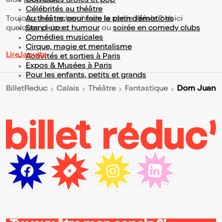
aide précieuse !
Comédies drôles et pop’
Célébrités au théâtre
Toujours à la recherche de la sortie idéale ? Voici
Au théâtre, pour faire le plein d’émotions
quelques pistes :
Stand-up et humour
ou
soirée en comedy clubs
Comédies musicales
Cirque, magie et mentalisme
Lire la suite
Activités et sorties à Paris
Expos & Musées à Paris
Pour les enfants, petits et grands
Dom Juan
BilletReduc
Calais
Théâtre
Fantastique