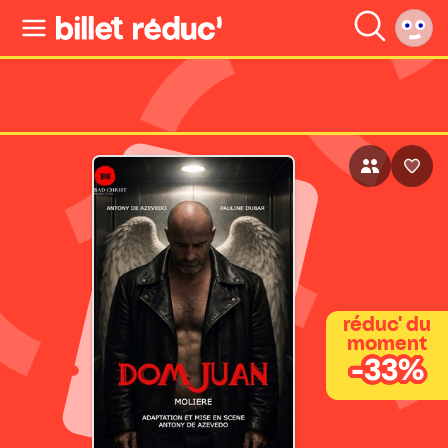
réduc' du
moment
-33%