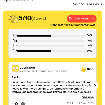
Voir tous les avis
5/10
(2 avis)
Donner mon avis
Connecte-toi pour donner ton avis !
😍
50%
🤗
0%
😐
0%
🙁
50%
Joghlique
8/10
Vu avec Billet Réduc'
le 13 mars 2026
A voir!!
Tr
En tant que fan du Dracula de Bram Stoker, j’ai été ravie de me
J'
concentrer sur un autre personnage central du roman, Lucy, la
Yn
nouvelle victime du vampire. Je reproche simplement à
mo
l’œuvre une ressemblance avec L’exorciste, malgré que cela se
et
prête très bien avec les marionnettes, qui m’a fait sortir du
Ma
Voir plus
moment. La bande sonore était intéressante et cohérente.
Br
ob
Publié
le 22 avr. 2026