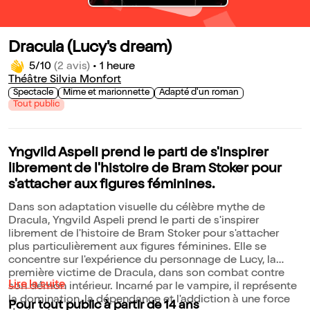
Dracula (Lucy's dream)
5/10
(2 avis)
•
1 heure
Théâtre Silvia Monfort
Spectacle
Mime et marionnette
Adapté d'un roman
Tout public
Yngvild Aspeli prend le parti de s'inspirer
librement de l'histoire de Bram Stoker pour
s'attacher aux figures féminines.
Dans son adaptation visuelle du célèbre mythe de
Dracula, Yngvild Aspeli prend le parti de s'inspirer
librement de l'histoire de Bram Stoker pour s'attacher
plus particulièrement aux figures féminines. Elle se
concentre sur l'expérience du personnage de Lucy, la
première victime de Dracula, dans son combat contre
Lire la suite
son démon intérieur. Incarné par le vampire, il représente
la domination, la dépendance et l'addiction à une force
Pour tout public à partir de 14 ans