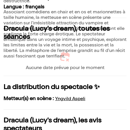
destructrice.
Langue : français
Associant comédiens en chair et en os et marionnettes à
taille humaine, la metteuse en scène présente une
variation sur l'irrésistible attraction du vampire et
Dracula (Lucy's dream), toutes les
compose une relecture piquante de la légende, dont elle
souligne la forte charge érotique. Le spectateur
séances
embarque dans un voyage intime et psychique, explorant
les limites entre la vie et la mort, la possession et la
liberté. La métaphore de l'emprise grandit au fil d'un récit
aussi fascinant que terrifiant.
Aucune date prévue pour le moment
La distribution du spectacle ✨
Metteur(s) en scène :
Yngvild Aspeli
Dracula (Lucy's dream), les avis
spectateurs