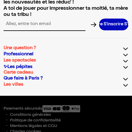
les nouveautés et les réduc' !
A toi de jouer pour impressionner ta moitié, ta mère
ou ta tribu !
S’inscrire S’inscr
Adresse email pour la newsletter
Une question ?
Professionnel
Les spectacles
✨Les pépites
Carte cadeau
Que faire à Paris ?
Les villes
Paiements sécurisés
Conditions générales
Politique de confidentialité
Mentions légales et CGU
Chartes cookies