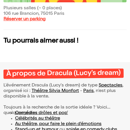
Plusieurs salles (~ 0 places)
106 rue Brancion, 75015 Paris
Réserver un parking
Tu pourrais aimer aussi !
À propos de Dracula (Lucy's dream)
L’événement Dracula (Lucy's dream) de type
Spectacles
,
organisé ici :
Théâtre Silvia Monfort
-
Paris
, n'est plus
disponible à la vente.
Toujours à la recherche de la sortie idéale ? Voici
quelques pistes :
Comédies drôles et pop’
Célébrités au théâtre
Au théâtre, pour faire le plein d’émotions
Stand-up et humour
ou
soirée en comedy clubs