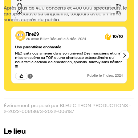
😐
0%
Après plus de 400 concerts et 400 000 spectateurs, le
🙁
0%
groupe cultive sa singularité, toujours avec un franc
succès auprès du public.
Tine29
10/10
Vu avec Billet Réduc'
le 8 déc. 2024
Une parenthèse enchantée
Fa
NLO sait nous amener dans son univers! Des musiciens et une
Ex
mise en scène au TOP et une chanteuse extraordinaire qui
mu
nous fait le cadeau de chanter en japonais. Allez-y sans hésiter
re
!!!
ég
Publié
le 11 déc. 2024
Événement proposé par BLEU CITRON PRODUCTIONS -
2-2022-006186/3-2022-006187
Le lieu