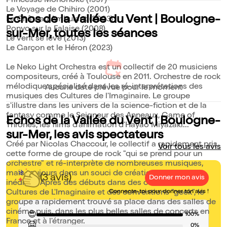
Princesse Mononoké (1997)
Le Voyage de Chihiro (2001)
Echos de la Vallée du Vent | Boulogne-
Le Château Ambulant (2003)
Ponyo sur la Falaise (2008)
sur-Mer, toutes les séances
Le vent se lève (2013)
Le Garçon et le Héron (2023)
Le Neko Light Orchestra est un collectif de 20 musiciens
compositeurs, créé à Toulouse en 2011. Orchestre de rock
mélodique spécialisé dans les ré-interprétations des
Aucune date prévue pour le moment
musiques des Cultures de l'Imaginaire. Le groupe
s'illustre dans les univers de la science-fiction et de la
fantasy comme le Seigneur des Anneaux, Game of
Echos de la Vallée du Vent | Boulogne-
Thrones, les films d'animation d'Hayao Miyazaki...
sur-Mer, les avis spectateurs
Créé par Nicolas Chaccour, le collectif a rapidement pris
Voir tous les avis
cette forme de groupe de rock "qui se prend pour un
orchestre" et ré-interprète de nombreuses musiques,
mais toujours dans un souci de création de versions
(3 avis)
Donner mon avis
inédites. Après des débuts dans des conventions des
Cultures de L'Imaginaire et des conventions "geek", le
Connecte-toi pour donner ton avis !
groupe a rapidement trouvé sa place dans des salles de
cinéma puis, dans les plus belles salles de concerts en
😍
100%
France et à l'étranger.
🤗
0%