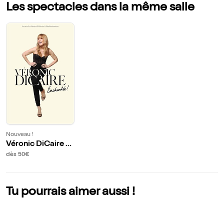
Les spectacles dans la même salle
Nouveau !
Véronic DiCaire d
ans Enchantée ! | B
dès 50€
oulogne-sur-Mer
Tu pourrais aimer aussi !