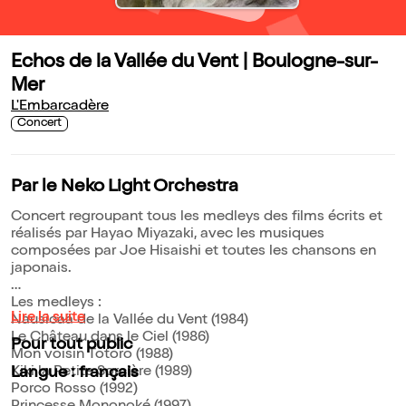
Echos de la Vallée du Vent | Boulogne-sur-
Mer
L'Embarcadère
Concert
Par le Neko Light Orchestra
Concert regroupant tous les medleys des films écrits et
réalisés par Hayao Miyazaki, avec les musiques
composées par Joe Hisaishi et toutes les chansons en
japonais.
Les medleys :
Lire la suite
Nausicaä de la Vallée du Vent (1984)
Le Château dans le Ciel (1986)
Pour tout public
Mon voisin Totoro (1988)
Kiki la Petite Sorcière (1989)
Langue : français
Porco Rosso (1992)