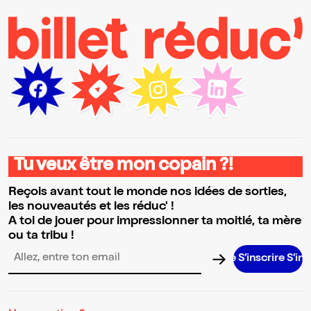
Tu veux être mon copain ?!
Reçois avant tout le monde nos idées de sorties,
les nouveautés et les réduc' !
A toi de jouer pour impressionner ta moitié, ta mère
ou ta tribu !
S’inscrire S’inscrire 
Adresse email pour la newsletter