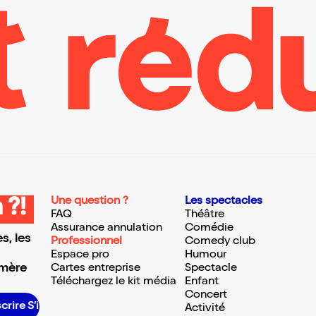
Une question ?
Les spectacles
 ?!
FAQ
Théâtre
Assurance annulation
Comédie
s, les
Professionnel
Comedy club
Espace pro
Humour
 mère
Cartes entreprise
Spectacle
Téléchargez le kit média
Enfant
Concert
e S’inscrire S’inscrire S’inscrire S’inscrire S’inscrire S’inscrire S’inscrire S’inscrire S’inscrire S’inscrire S’inscrire
Activité