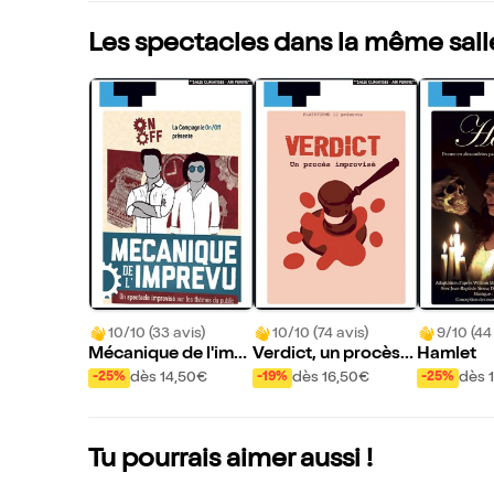
Les spectacles dans la même sall
10/10 (33 avis)
10/10 (74 avis)
9/10 (44
Mécanique de l'impr
Verdict, un procès i
Hamlet
évu
mprovisé
dès 14,50€
dès 16,50€
dès 
-25%
-19%
-25%
Tu pourrais aimer aussi !