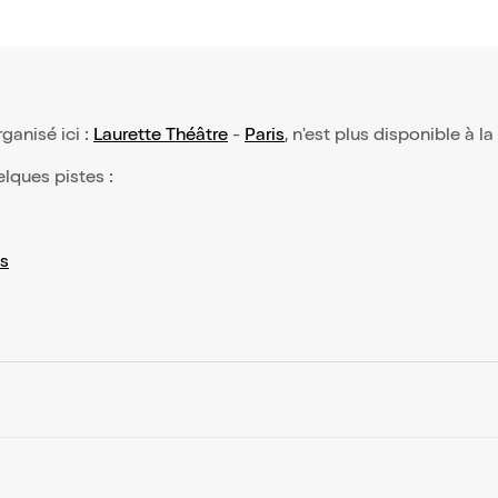
rganisé ici :
Laurette Théâtre
-
Paris
, n'est plus disponible à l
elques pistes :
s