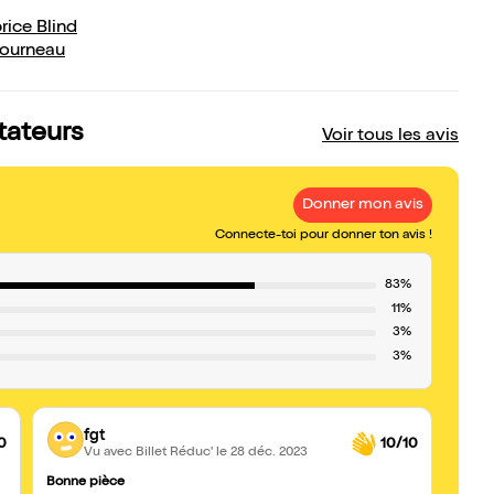
rice Blind
Etourneau
tateurs
Voir tous les avis
Donner mon avis
Connecte-toi pour donner ton avis !
83%
11%
3%
3%
fgt
0
10/10
Vu avec Billet Réduc'
le 28 déc. 2023
Bonne pièce
Théât