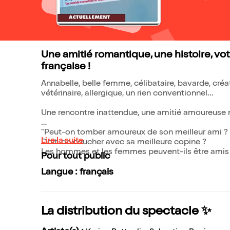
Une amitié romantique, une histoire, votr
française !
Annabelle, belle femme, célibataire, bavarde, créa
vétérinaire, allergique, un rien conventionnel...
Une rencontre inattendue, une amitié amoureuse 
"Peut-on tomber amoureux de son meilleur ami ?
Lire la suite
Doit-on coucher avec sa meilleure copine ?
Les hommes et les femmes peuvent-ils être amis s
Pour tout public
Langue : français
La distribution du spectacle ✨