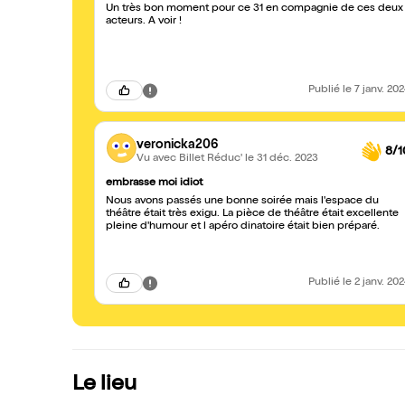
Un très bon moment pour ce 31 en compagnie de ces deux
acteurs. A voir !
Publié
le 7 janv. 20
veronicka206
8/1
Vu avec Billet Réduc'
le 31 déc. 2023
embrasse moi idiot
Nous avons passés une bonne soirée mais l'espace du
théâtre était très exigu. La pièce de théâtre était excellente
pleine d'humour et l apéro dinatoire était bien préparé.
Publié
le 2 janv. 20
Le lieu