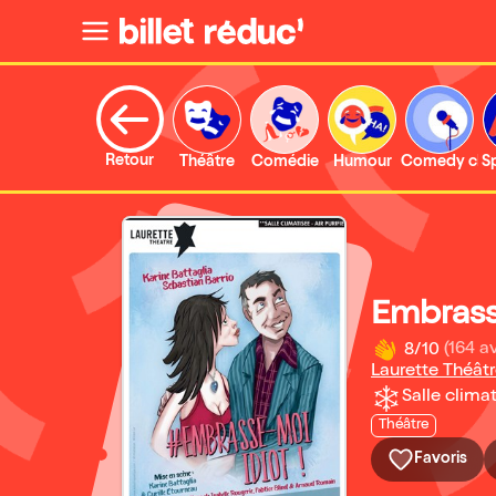
Retour
Théâtre
Comédie
Humour
Comedy clu
S
Embrass
8/10
(164 av
Laurette Théât
Salle climat
Théâtre
Favoris