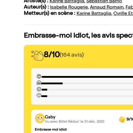
Artiste(s) :
Karine Battaglia
,
Sebastian Barrio
Auteur(s) :
Isabelle Rougerie
,
Arnaud Romain
,
Fab
Metteur(s) en scène :
Karine Battaglia
,
Cyrille 
Embrasse-moi idiot, les avis spec
8/10
(164 avis)
😍
🤗
😐
🙁
Gaby
9/1
Vu avec Billet Réduc'
le 31 déc. 2023
Embrasse moi idiot