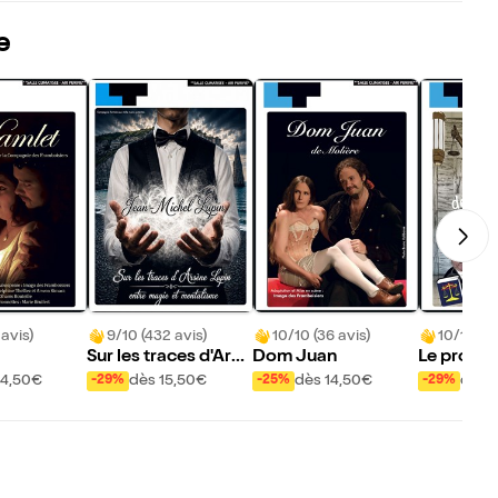
e
 avis)
9/10 (432 avis)
10/10 (36 avis)
10/10 (12
Sur les traces d'Arsè
Dom Juan
Le procès 
ne Lupin : entre mag
graphe : 
14,50€
dès 15,50€
dès 14,50€
dès 
-29%
-25%
-29%
ie et mentalisme
défenden