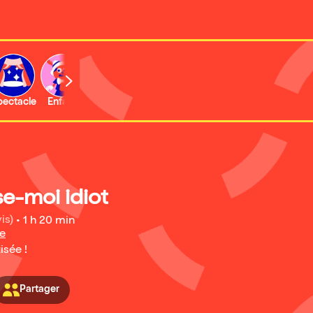
b
pectacle
Enfant
Concert
Activité
Expo et musée
e-moi idiot
is)
•
1 h 20 min
re
isée !
Partager