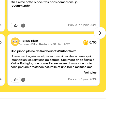
On a aimé cette pièce, très bons comédiens, je
Il fau
recommande
inconf
est pl
momen
l'accu
24
Publié
le 1 janv. 2024
marco nice
0
8/10
Vu avec Billet Réduc'
le 31 déc. 2023
Une pièce pleine de fraîcheur et d'authenticité
Embra
Un moment agréable et plaisant servi par des acteurs qui
Très b
jouent bien les relations de couple. Une mention spéciale à
Karine Battaglia, une comédienne au jeu dramatique juste,
servi par une prestance naturelle et une belle maîtrise des
émotions. Elle pourrait penser à une carrière nationale. Bravo
Voir plus
!
24
Publié
le 1 janv. 2024