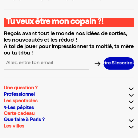
Tu veux être mon copain ?!
Reçois avant tout le monde nos idées de sorties,
les nouveautés et les réduc' !
A toi de jouer pour impressionner ta moitié, ta mère
ou ta tribu !
S’inscrire S
Adresse email pour la newsletter
Une question ?
Professionnel
Les spectacles
✨Les pépites
Carte cadeau
Que faire à Paris ?
Les villes