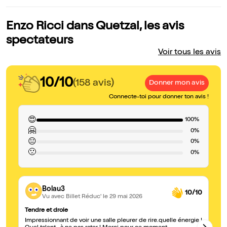
Enzo Ricci dans Quetzal, les avis
spectateurs
Voir tous les avis
10/10
(158 avis)
Donner mon avis
Connecte-toi pour donner ton avis !
😍
100%
🤗
0%
😐
0%
🙁
0%
Bolau3
10/10
Vu avec Billet Réduc'
le 29 mai 2026
Tendre et drole
Gé
Impressionnant de voir une salle pleurer de rire.quelle énergie !
Exc