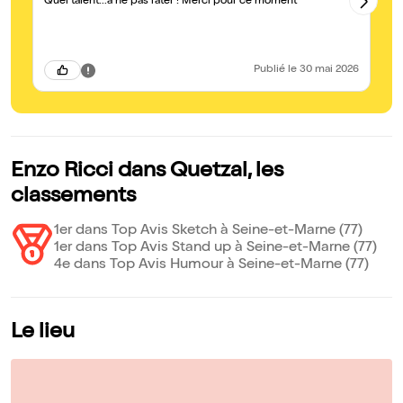
Quel talent...à ne pas rater ! Merci pour ce moment
il
au
pr
En
Publié
le 30 mai 2026
Enzo Ricci dans Quetzal, les
classements
1er dans Top Avis Sketch à Seine-et-Marne (77)
1er dans Top Avis Stand up à Seine-et-Marne (77)
4e dans Top Avis Humour à Seine-et-Marne (77)
Le lieu