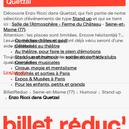
Quetzal
Découvre Enzo Ricci dans Quetzal, qui fait partie de notre
sélection d’événements de type
Stand up
et qui se tient
ici :
Salle de l'Atmosphère - Ferme du Château
-
Seine-et-
Marne (77)
.
Attention : les places sont limitées. Encore hésitant(e) ?
Les avis des spectateurs qui l'ont déjà vécu seront d'une
Comédies drôles et pop’
aide précieuse !
Célébrités au théâtre
Au théâtre, pour faire le plein d’émotions
Toujours à la recherche de la sortie idéale ? Voici
Stand-up et humour
ou
soirée en comedy clubs
quelques pistes :
Comédies musicales
Cirque, magie et mentalisme
Lire la suite
Activités et sorties à Paris
Expos & Musées à Paris
Pour les enfants, petits et grands
BilletReduc
Seine-et-Marne (77)
Humour
Stand up
Enzo Ricci dans Quetzal