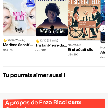
10/10 (75 avis)
10/10 (38 avis)
Marlène Schaff da
Tristan Pierre dan
Nouveau !
Nouve
ns A Queen is bor
Et si c'était elle
s Melanjolie
dès 21€
dès 16€
Atm
n
dès 21€
edy
dès 1
Tu pourrais aimer aussi !
À propos de Enzo Ricci dans