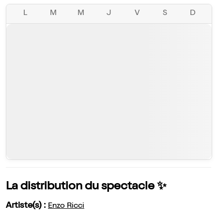
L
M
M
J
V
S
D
La distribution du spectacle ✨
Artiste(s) :
Enzo Ricci