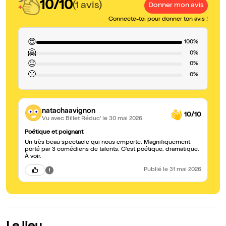
10/10
(1 avis)
Donner mon avis
Connecte-toi pour donner ton avis !
😍
100%
🤗
0%
😐
0%
🙁
0%
natachaavignon
10/10
Vu avec Billet Réduc'
le 30 mai 2026
Poétique et poignant
Un très beau spectacle qui nous emporte. Magnifiquement
porté par 3 comédiens de talents. C'est poétique, dramatique.
À voir.
Publié
le 31 mai 2026