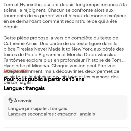
Tom et Hyacinthe, qui ont depuis longtemps renoncé à la
scène, la rejoignent. Chacun se confronte alors aux
tourments de sa propre vie et à ceux du monde extérieur,
en se demandant comment reconstruire ce qui a été
détruit.
Cette pièce propose la version complète du texte de
Catherine Annis. Une partie de ce texte figure dans la
pièce Tiresias Never Made It to New York, aux côtés des
textes de Paolo Bignamini et Monika Dobrowlanska.
Fantômes explore plus en profondeur l'histoire de Tom,
Hyacinthe et Minerva. Chaque version peut être vue
Lire la suite
indépendamment, mais découvrir les deux permet de
saisir toute la richesse de l'histoire et les nuances des
Pour tout public à partir de 15 ans
personnages.
Langue : français
👌 À savoir
Langue principale : français
Langues secondaires : espagnol, anglais