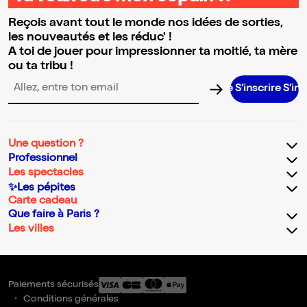
Reçois avant tout le monde nos idées de sorties,
les nouveautés et les réduc' !
A toi de jouer pour impressionner ta moitié, ta mère
ou ta tribu !
S’inscrire S’inscrire
Adresse email pour la newsletter
Une question ?
Professionnel
Les spectacles
✨Les pépites
Carte cadeau
Que faire à Paris ?
Les villes
Paiements sécurisés
Conditions générales