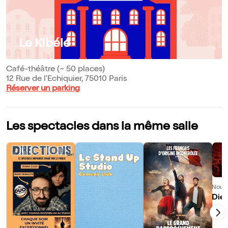
Le Kibélé
Café-théâtre (~ 50 places)
12 Rue de l'Echiquier, 75010 Paris
Réserver un parking
Les spectacles dans la même salle
Nouve
Dieu
ns e
dès 
ifs