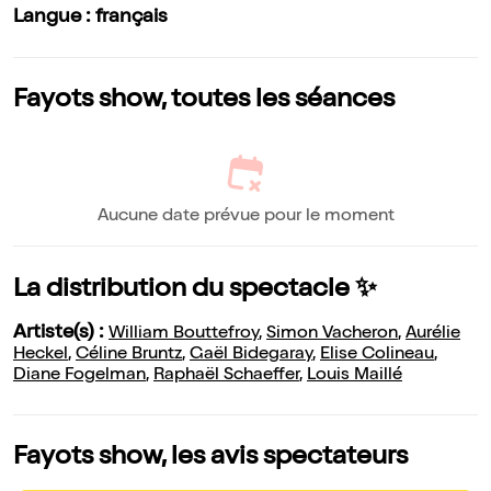
Langue : français
Fayots show, toutes les séances
Aucune date prévue pour le moment
La distribution du spectacle ✨
Artiste(s) :
William Bouttefroy
,
Simon Vacheron
,
Aurélie
Heckel
,
Céline Bruntz
,
Gaël Bidegaray
,
Elise Colineau
,
Diane Fogelman
,
Raphaël Schaeffer
,
Louis Maillé
Fayots show, les avis spectateurs