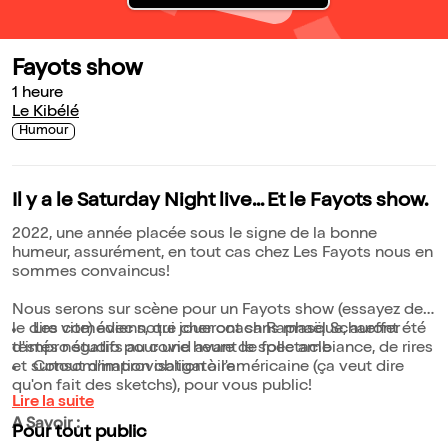
Fayots show
1 heure
Le Kibélé
Humour
Il y a le Saturday Night live... Et le Fayots show.
2022, une année placée sous le signe de la bonne
humeur, assurément, en tout cas chez Les Fayots nous en
sommes convaincus!
Nous serons sur scène pour un Fayots show (essayez de
le dire vite) avec notre cher coach Raphaël Schaeffer
Les comédiens, qui joueront sans masque, auront été
d'impro studio pour une heure de folle ambiance, de rires
testés négatifs au covid avant le spectacle
et surtout d'improvisation à l'américaine (ça veut dire
Consommation obligatoire
qu'on fait des sketchs), pour vous public!
Lire la suite
A Savoir :
Pour tout public