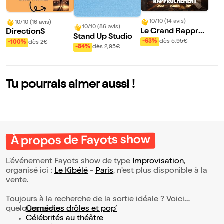
10/10 (14 avis)
10/10 (16 avis)
10/10 (86 avis)
Le Grand Rappro
DirectionS
Stand Up Studio
chement
-63%
dès 5,95€
-100%
dès 2€
-84%
dès 2,95€
Tu pourrais aimer aussi !
À propos de Fayots show
L’événement Fayots show de type
Improvisation
,
organisé ici :
Le Kibélé
-
Paris
, n'est plus disponible à la
vente.
Toujours à la recherche de la sortie idéale ? Voici
quelques pistes :
Comédies drôles et pop’
Célébrités au théâtre