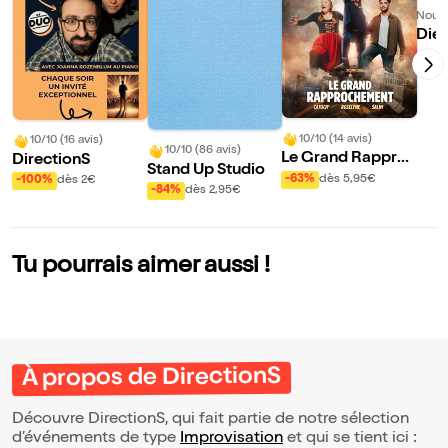
Nouve
Dieu
ns e
dès 
ifs
10/10 (14 avis)
10/10 (16 avis)
10/10 (86 avis)
Le Grand Rappro
DirectionS
Stand Up Studio
chement
-63%
dès 5,95€
-100%
dès 2€
-84%
dès 2,95€
Tu pourrais aimer aussi !
À propos de DirectionS
Découvre DirectionS, qui fait partie de notre sélection
d’événements de type
Improvisation
et qui se tient ici :