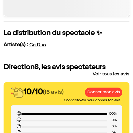
La distribution du spectacle ✨
Artiste(s) :
Ce Duo
DirectionS, les avis spectateurs
Voir tous les avis
10/10
(16 avis)
Donner mon avis
Connecte-toi pour donner ton avis !
😍
100%
🤗
0%
😐
0%