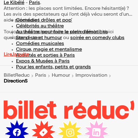
Le Kibélé
-
Paris
.
Attention : les places sont limitées. Encore hésitant(e) ?
Les avis des spectateurs qui l'ont déjà vécu seront d'une
aide précieuse !
Comédies drôles et pop’
Célébrités au théâtre
Toujours à la recherche de la sortie idéale ? Voici
Au théâtre, pour faire le plein d’émotions
quelques pistes :
Stand-up et humour
ou
soirée en comedy clubs
Comédies musicales
Cirque, magie et mentalisme
Lire la suite
Activités et sorties à Paris
Expos & Musées à Paris
Pour les enfants, petits et grands
BilletReduc
Paris
Humour
Improvisation
DirectionS