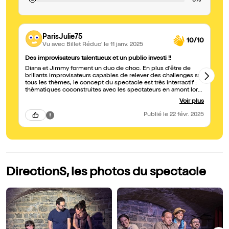
🙁
0%
ParisJulie75
10/10
Vu avec Billet Réduc'
le 11 janv. 2025
Des improvisateurs talentueux et un public investi !!
Su
Diana et Jimmy forment un duo de choc. En plus d'être de
No
brillants improvisateurs capables de relever des challenges sur
ta
tous les thèmes, le concept du spectacle est très interractif :
thèmatiques coconstruites avec les spectateurs en amont lors
de leur arrivée (chut... je ne dirai pas comment)... Et comme si
Voir plus
cela ne suffisait pas en terme de 'contrainte', le public dispose
d'un buzzer pour les interrompre et leur donner des directions
Publié
le 22 févr. 2025
supplémentaires en plein milieu d'une scène... quand on
connaît l'impro c'est là que l'on réalise le grand talent ! Bravo
DirectionS, les photos du spectacle