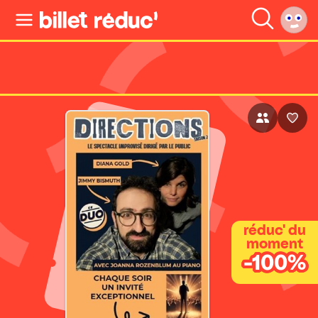
réduc' du
moment
-100%