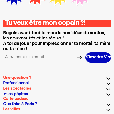
Tu veux être mon copain ?!
Reçois avant tout le monde nos idées de sorties,
les nouveautés et les réduc' !
A toi de jouer pour impressionner ta moitié, ta mère
ou ta tribu !
S’inscrire S’inscrire S’inscr
Adresse email pour la newsletter
Une question ?
Professionnel
Les spectacles
✨Les pépites
Carte cadeau
Que faire à Paris ?
Les villes