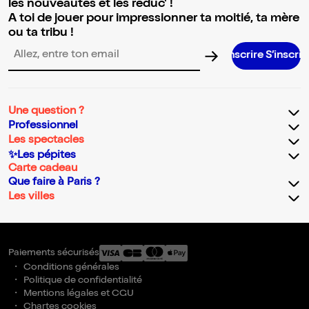
les nouveautés et les réduc' !
A toi de jouer pour impressionner ta moitié, ta mère
ou ta tribu !
S’inscrire S’inscrire S’inscrire S’i
Adresse email pour la newsletter
Une question ?
Professionnel
Les spectacles
✨Les pépites
Carte cadeau
Que faire à Paris ?
Les villes
Paiements sécurisés
Conditions générales
Politique de confidentialité
Mentions légales et CGU
Chartes cookies