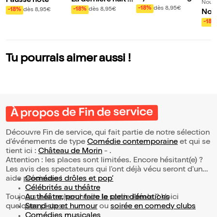
Fausse note
Nouve
ac
u monde
-18%
dès 8,95€
-18%
dès 8,95€
-18%
dès 8,95€
Nou
pas
-18%
de
Tu pourrais aimer aussi !
À propos de Fin de service
Découvre Fin de service, qui fait partie de notre sélection
d’événements de type
Comédie contemporaine
et qui se
tient ici :
Château de Morin
- .
Attention : les places sont limitées. Encore hésitant(e) ?
Les avis des spectateurs qui l'ont déjà vécu seront d'une
aide précieuse !
Comédies drôles et pop’
Célébrités au théâtre
Toujours à la recherche de la sortie idéale ? Voici
Au théâtre, pour faire le plein d’émotions
quelques pistes :
Stand-up et humour
ou
soirée en comedy clubs
Comédies musicales