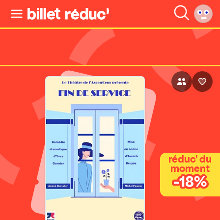
réduc' du
moment
-18%