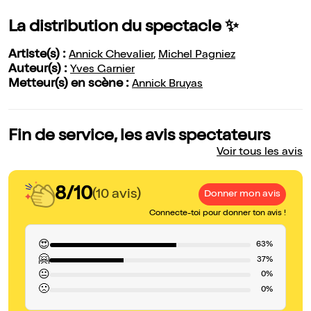
La distribution du spectacle ✨
Artiste(s) :
Annick Chevalier
,
Michel Pagniez
Auteur(s) :
Yves Garnier
Metteur(s) en scène :
Annick Bruyas
Fin de service, les avis spectateurs
Voir tous les avis
8/10
(10 avis)
Donner mon avis
Connecte-toi pour donner ton avis !
😍
63%
🤗
37%
😐
0%
🙁
0%