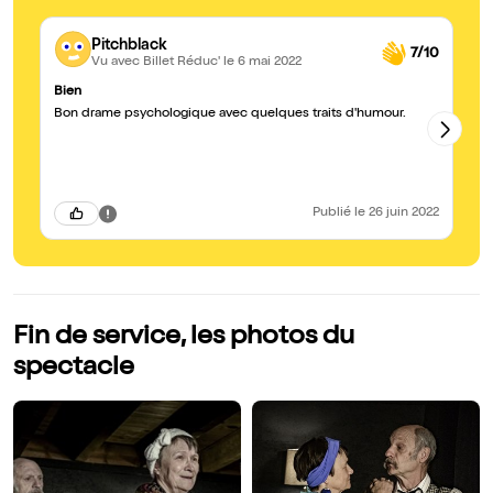
Pitchblack
7/10
Vu avec Billet Réduc'
le 6 mai 2022
Bien
Qu
Bon drame psychologique avec quelques traits d'humour.
Un
co
pr
Publié
le 26 juin 2022
Fin de service, les photos du
spectacle