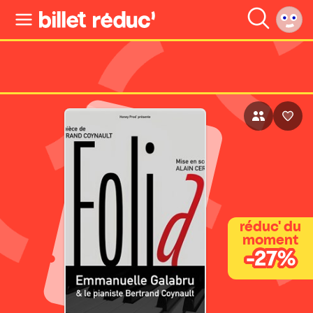
réduc' du
moment
-27%