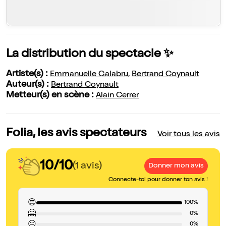
La distribution du spectacle ✨
Artiste(s) :
Emmanuelle Galabru
,
Bertrand Coynault
Auteur(s) :
Bertrand Coynault
Metteur(s) en scène :
Alain Cerrer
Folia, les avis spectateurs
Voir tous les avis
10/10
(1 avis)
Donner mon avis
Connecte-toi pour donner ton avis !
😍
100%
🤗
0%
😐
0%