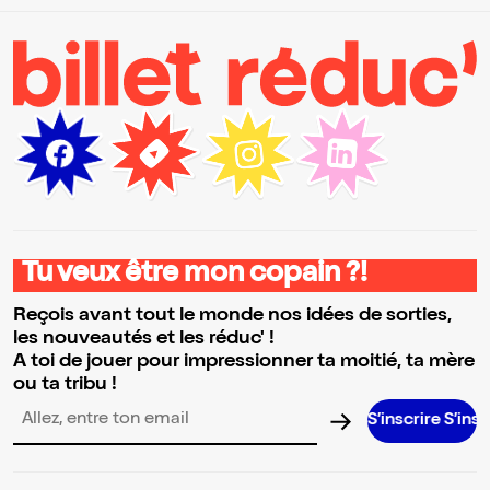
Tu veux être mon copain ?!
Reçois avant tout le monde nos idées de sorties,
les nouveautés et les réduc' !
A toi de jouer pour impressionner ta moitié, ta mère
ou ta tribu !
S’inscrire S’inscrire S’inscr
Adresse email pour la newsletter