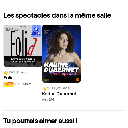
Les spectacles dans la même salle
10/10 (1 avis)
Folia
-27%
dès 19,50€
10/10 (276 avis)
Karine Dubernet d
ans Perlimpinpin
dès 27€
Tu pourrais aimer aussi !