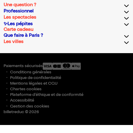
Une question ?
Professionnel
Les spectacles
✨Les pépites
Carte cadeau
Que faire à Paris ?
Les villes
Paiements sécurisés
Conditions générales
Politique de confidentialité
Mentions légales et CGU
Chartes cookies
Plateforme d'éthique et de conformité
Accessibilité
Gestion des cookies
billetreduc © 2026