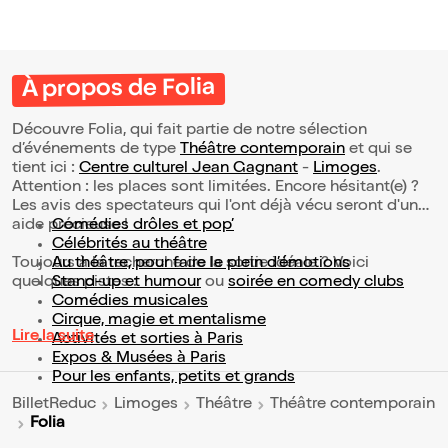
À propos de Folia
Découvre Folia, qui fait partie de notre sélection
d’événements de type
Théâtre contemporain
et qui se
tient ici :
Centre culturel Jean Gagnant
-
Limoges
.
Attention : les places sont limitées. Encore hésitant(e) ?
Les avis des spectateurs qui l'ont déjà vécu seront d'une
aide précieuse !
Comédies drôles et pop’
Célébrités au théâtre
Toujours à la recherche de la sortie idéale ? Voici
Au théâtre, pour faire le plein d’émotions
quelques pistes :
Stand-up et humour
ou
soirée en comedy clubs
Comédies musicales
Cirque, magie et mentalisme
Lire la suite
Activités et sorties à Paris
Expos & Musées à Paris
Pour les enfants, petits et grands
BilletReduc
Limoges
Théâtre
Théâtre contemporain
Folia