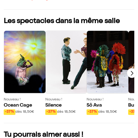
Les spectacles dans la même salle
Nouveau !
Nouveau !
Nouveau !
Nouve
Ocean Cage
Silence
Sô Ava
Bun
-37%
dès 18,50€
-37%
dès 18,50€
-37%
dès 18,50€
-37
Tu pourrais aimer aussi !