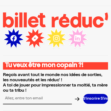
Tu veux être mon copain ?!
Reçois avant tout le monde nos idées de sorties,
les nouveautés et les réduc' !
A toi de jouer pour impressionner ta moitié, ta mère
ou ta tribu !
S’inscrire S’inscrire S’in
Adresse email pour la newsletter