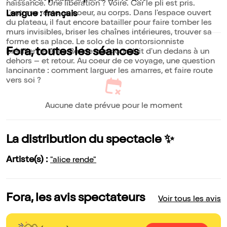
naissance. Une libération ? Voire. Car le pli est pris.
L'entrave reste au coeur, au corps. Dans l'espace ouvert
Langue : français
du plateau, il faut encore batailler pour faire tomber les
murs invisibles, briser les chaînes intérieures, trouver sa
forme et sa place. Le solo de la contorsionniste
Fora, toutes les séances
brésilienne Alice Rende vous conduit d'un dedans à un
dehors – et retour. Au coeur de ce voyage, une question
lancinante : comment larguer les amarres, et faire route
vers soi ?
Aucune date prévue pour le moment
La distribution du spectacle ✨
Artiste(s) :
"alice rende"
Fora, les avis spectateurs
Voir tous les avis