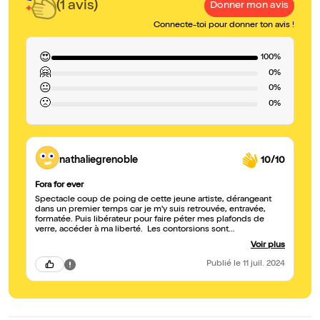
(1 avis)
Donner mon avis
Connecte-toi pour donner ton avis !
😍
100%
🤗
0%
😐
0%
🙁
0%
nathaliegrenoble
10/10
Fora for ever
Spectacle coup de poing de cette jeune artiste, dérangeant
dans un premier temps car je m'y suis retrouvée, entravée,
formatée. Puis libérateur pour faire péter mes plafonds de
verre, accéder à ma liberté. Les contorsions sont
impressionnantes, admirables tout comme la ténacité
Voir plus
exprimée, la lévitation communiquée. Vue au festival off
d'Avignon, elle me donne envie d'y revenir.
Publié
le 11 juil. 2024