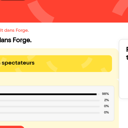
lt dans Forge.
 dans Forge.
s spectateurs
98%
2%
0%
0%