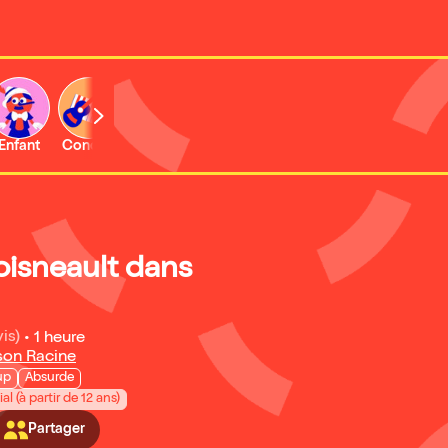
Enfant
Concert
Activité
oisneault dans
is)
•
1 heure
son Racine
up
Absurde
al (à partir de 12 ans)
Partager