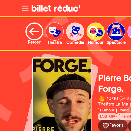
Retour
Théâtre
Comédie
Humour
Spectacle
Pierre B
Forge.
10/10
(64 av
Théâtre La Mai
Humour
Stand 
LGBTQIA+
Famili
Favoris