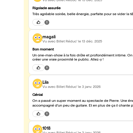
Vu avec Billet Réduc'
le 13 déc. 2025
Rigolade assurée
Très agréable soirée, belle énergie, parfaite pour se vider la t
magali
Vu avec Billet Réduc'
le 13 déc. 2025
Bon moment
Un one-man-show à la fois drôle et profondément intime. On r
créer une vraie proximité le public. Allez-y !
Lila
Vu avec Billet Réduc'
le 3 janv. 2026
Génial
On a passé un super moment au spectacle de Pierre. Une éner
accompagné d’un peu de guitare. Et en plus de ça il chante pl
1018