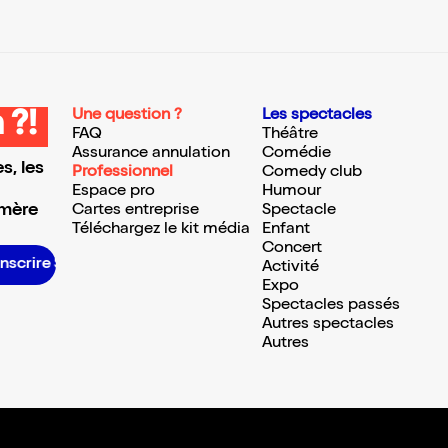
Une question ?
Les spectacles
 ?!
FAQ
Théâtre
Assurance annulation
Comédie
s, les
Professionnel
Comedy club
Espace pro
Humour
 mère
Cartes entreprise
Spectacle
Téléchargez le kit média
Enfant
Concert
S’inscrire S’inscrire S’inscrire S’inscrire S’inscrire S’inscrire S’inscrire S’inscrire S’inscrire S’inscrire S’inscrire S’inscrire
Activité
Expo
Spectacles passés
Autres spectacles
Autres