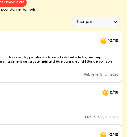
er mon avis
pour donner ton avis !
10/10
elle découverte, j ai pleuré de rire du début à la fin, une super
i, vraiment cet artiste mérite d être connu et j ai hâte de voir son
Publié
le 18 juil. 2026
8/10
Publié
le 9 juil. 2026
10/10