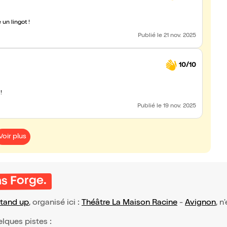
un lingot !
Publié
le 21 nov. 2025
10/10
 !
Publié
le 19 nov. 2025
Voir plus
ns Forge.
tand up
, organisé ici :
Théâtre La Maison Racine
-
Avignon
, n
elques pistes :