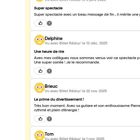
Vu avec Billet Réduc'
le 3 janv. 2026
Super spectacle
Super spectacle avec un beau message de fin , il mérite une 
Delphine
Vu avec Billet Réduc'
le 13 déc. 2025
Une heure de rire
Avec mes collègues nous sommes venus voir ce spectacle pour 
Une super soirée ! Je le recommande.
Brieuc
Vu avec Billet Réduc'
le 22 nov. 2025
Le prime du divertissement !
Très bon moment. Avec sa guitare et son enthousiasme Pierre nous fait découvrir son univers et sa philosophie. Spectacle bien
rythmé et plein d’énergie !
Tom
Vu avec Billet Réduc'
le 1 nov. 2025