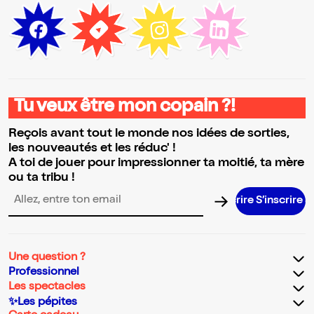
Tu veux être mon copain ?!
Reçois avant tout le monde nos idées de sorties,
les nouveautés et les réduc' !
A toi de jouer pour impressionner ta moitié, ta mère
ou ta tribu !
S’inscrire
Adresse email pour la newsletter
Une question ?
Professionnel
Les spectacles
✨Les pépites