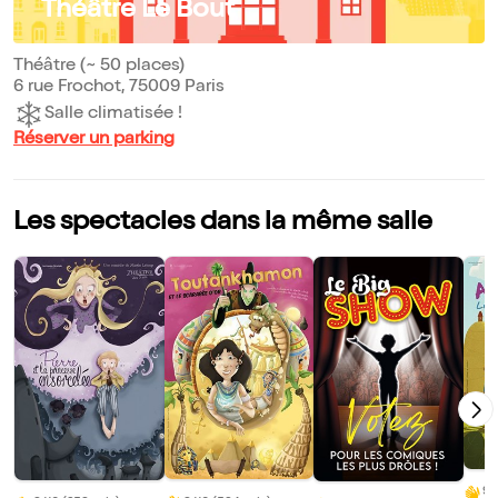
Théâtre Le Bout
Théâtre (~ 50 places)
6 rue Frochot, 75009 Paris
Salle climatisée !
Réserver un parking
Les spectacles dans la même salle
9/