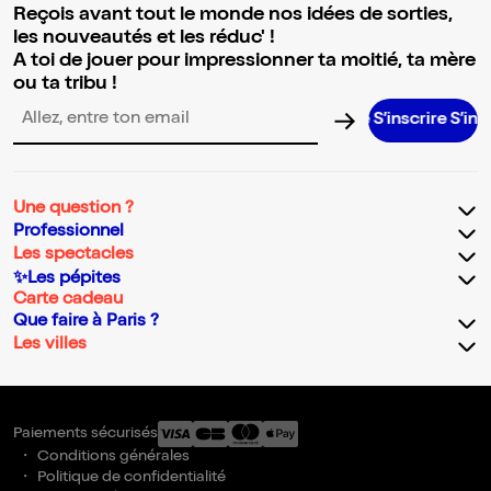
Reçois avant tout le monde nos idées de sorties,
les nouveautés et les réduc' !
A toi de jouer pour impressionner ta moitié, ta mère
ou ta tribu !
S’inscrire S’inscrire S’
Adresse email pour la newsletter
Une question ?
Professionnel
Les spectacles
✨Les pépites
Carte cadeau
Que faire à Paris ?
Les villes
Paiements sécurisés
Conditions générales
Politique de confidentialité