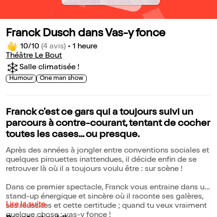
Franck Dusch dans Vas-y fonce
10/10
(4 avis)
•
1 heure
Théâtre Le Bout
Salle climatisée !
Humour
One man show
Franck c'est ce gars qui a toujours suivi un
parcours à contre-courant, tentant de cocher
toutes les cases... ou presque.
Après des années à jongler entre conventions sociales et
quelques pirouettes inattendues, il décide enfin de se
retrouver là où il a toujours voulu être : sur scène !
Dans ce premier spectacle, Franck vous entraine dans un
stand-up énergique et sincère où il raconte ses galères,
Lire la suite
ses réussites et cette certitude ; quand tu veux vraiment
quelque chose : vas-y fonce !