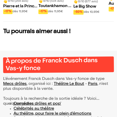
9/10 (534 avis)
9/10 (259 avis)
8/10 (677 avis)
Au s
Toutankhamon et
Pierre et la Prince
Le Big Show
nce 
-17%
le scarabée d'or
sse ensorcelée
-17%
dès 11,95€
-17%
dès 11,95€
-50%
dès 10,95€
aru !
Tu pourrais aimer aussi !
À propos de Franck Dusch dans
Vas-y fonce
L’événement Franck Dusch dans Vas-y fonce de type
Mecs drôles
, organisé ici :
Théâtre Le Bout
-
Paris
, n'est
plus disponible à la vente.
Toujours à la recherche de la sortie idéale ? Voici
quelques pistes :
Comédies drôles et pop’
Célébrités au théâtre
Au théâtre, pour faire le plein d’émotions