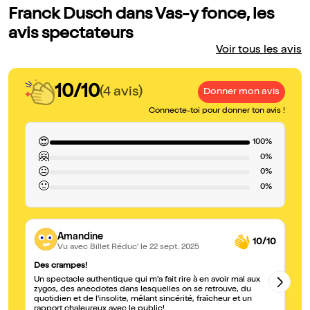
Franck Dusch dans Vas-y fonce, les
avis spectateurs
Voir tous les avis
10/10
(4 avis)
Donner mon avis
Connecte-toi pour donner ton avis !
😍
100%
🤗
0%
😐
0%
🙁
0%
Amandine
10/10
Vu avec Billet Réduc'
le 22 sept. 2025
Des crampes!
Fo
Un spectacle authentique qui m'a fait rire à en avoir mal aux
Un
zygos, des anecdotes dans lesquelles on se retrouve, du
ré
quotidien et de l'insolite, mêlant sincérité, fraîcheur et un
an
rapport chaleureux avec le public!
fo