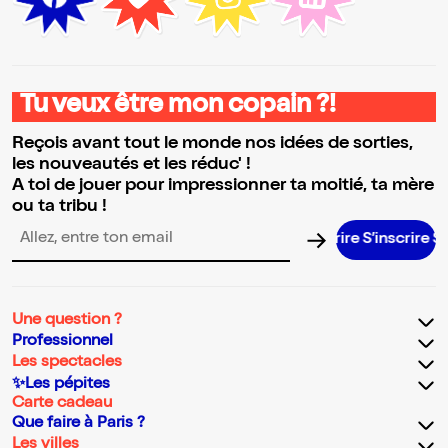
Tu veux être mon copain ?!
Reçois avant tout le monde nos idées de sorties,
les nouveautés et les réduc' !
A toi de jouer pour impressionner ta moitié, ta mère
ou ta tribu !
S’inscrire S’
Adresse email pour la newsletter
Une question ?
Professionnel
Les spectacles
✨Les pépites
Carte cadeau
Que faire à Paris ?
Les villes