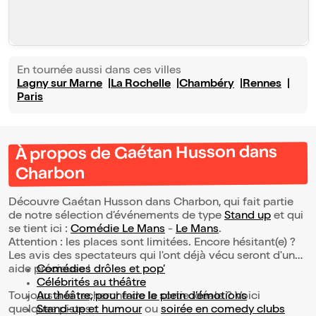
En tournée aussi dans ces villes
Lagny sur Marne
La Rochelle
Chambéry
Rennes
Paris
À propos de Gaétan Husson dans
Charbon
Découvre Gaétan Husson dans Charbon, qui fait partie
de notre sélection d’événements de type
Stand up
et qui
se tient ici :
Comédie Le Mans
-
Le Mans
.
Attention : les places sont limitées. Encore hésitant(e) ?
Les avis des spectateurs qui l'ont déjà vécu seront d'une
aide précieuse !
Comédies drôles et pop’
Célébrités au théâtre
Toujours à la recherche de la sortie idéale ? Voici
Au théâtre, pour faire le plein d’émotions
quelques pistes :
Stand-up et humour
ou
soirée en comedy clubs