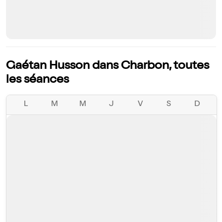
Gaétan Husson dans Charbon, toutes
les séances
L
M
M
J
V
S
D