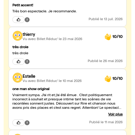
Petit accent!
Très bon espectacle. Je recommande.
Publié
le 13 juil. 2026
thierry
10/10
Vu avec Billet Réduc'
le 23 mai 2026
très drole
très drole
Publié
le 26 mai 2026
Estelle
10/10
Vu avec Billet Réduc'
le 10 mai 2026
one man show original
Vraiment sympa. J’ai rit et j’ai été émue . C’est politiquement
incorrect à souhait et presque intime tant les scènes de vie
racontées sonnent justes. Découvert sur Rire et chanson nous
avons pris des places et c’est sans regret. Attention! Le spectacle
n’est pas pour les enfants. Ou tant pis pour eux 😂
Voir plus
Publié
le 11 mai 2026