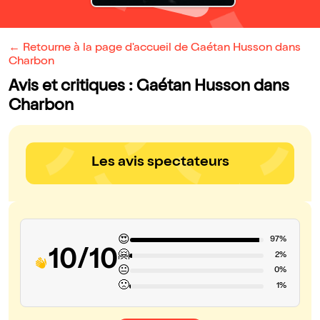
← Retourne à la page d'accueil de Gaétan Husson dans
Charbon
Avis et critiques : Gaétan Husson dans
Charbon
Les avis spectateurs
😍
97%
10/10
🤗
2%
😐
0%
🙁
1%