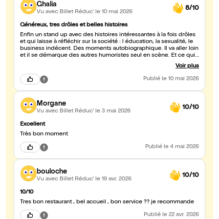
Ghalia
8/10
Vu avec Billet Réduc'
le 10 mai 2026
Généreux, tres drôles et belles histoires
Enfin un stand up avec des histoires intéressantes à la fois drôles
et qui laisse à réfléchir sur la société : l éducation, la sexualité, le
business indécent. Des moments autobiographique. Il va aller loin
et il se démarque des autres humoristes seul en scène. Et ce qui
ne gache rien il a une superbe voix. Merci c est une graines de
Voir plus
star! Il va aller loin. Je l avais dit pour nino arial et helena. J ai donc
un bon pif 😉😉 à défaut d voir une bon oreil😅
Publié
le 10 mai 2026
Morgane
10/10
Vu avec Billet Réduc'
le 3 mai 2026
Excellent
Très bon moment
Publié
le 4 mai 2026
bouloche
10/10
Vu avec Billet Réduc'
le 19 avr. 2026
10/10
Tres bon restaurant , bel accueil , bon service ?? je recommande
Publié
le 22 avr. 2026