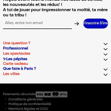
les nouveautés et les réduc' !
A toi de jouer pour impressionner ta moitié, ta mère
ou ta tribu !
S’inscrire S’inscrire S’ins
Adresse email pour la newsletter
Une question ?
Professionnel
Les spectacles
✨Les pépites
Carte cadeau
Que faire à Paris ?
Les villes
Paiements sécurisés
Conditions générales
Politique de confidentialité
Mentions légales et CGU