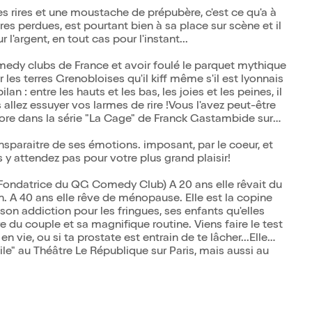
s rires et une moustache de prépubère, c'est ce qu'a à
es perdues, est pourtant bien à sa place sur scène et il
r l'argent, en tout cas pour l'instant...
omedy clubs de France et avoir foulé le parquet mythique
r les terres Grenobloises qu'il kiff même s'il est lyonnais
an : entre les hauts et les bas, les joies et les peines, il
 allez essuyer vos larmes de rire !Vous l'avez peut-être
ncore dans la série "La Cage" de Franck Gastambide sur
ansparaitre de ses émotions. imposant, par le coeur, et
y attendez pas pour votre plus grand plaisir!
(Fondatrice du QG Comedy Club) A 20 ans elle rêvait du
n. A 40 ans elle rêve de ménopause. Elle est la copine
 son addiction pour les fringues, ses enfants qu'elles
e du couple et sa magnifique routine. Viens faire le test
n vie, ou si ta prostate est entrain de te lâcher...Elle
e" au Théâtre Le République sur Paris, mais aussi au