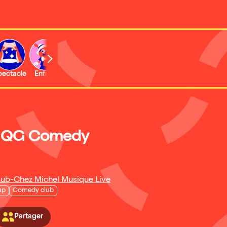
b
pectacle
Enfant
Concert
Activité
u QG Comedy
b-Chez Michel Musique Live
up
Comedy club
Partager