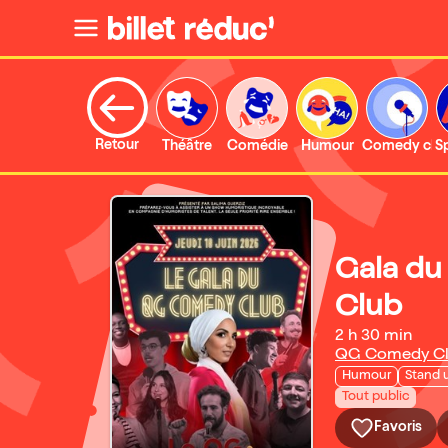
Retour
Théâtre
Comédie
Humour
Comedy clu
S
Gala d
Club
2 h 30 min
QG Comedy Clu
Humour
Stand 
Tout public
Favoris