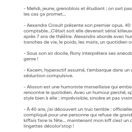
- Mehdi, jeune, grenoblois et étudiant ; on sait pas
les cas ça promet...
- Aexandra Girault présente son premier opus. 40 
comptable...C'était soit elle devenait sérial killeu
après 7 ans de théâtre. Alexandra aborde avec hum
tranches de vie, le poids, les maris, un quotidien o
- Sous son air docile, Rony interprétera ses anecd
genre !
- Kacem, hyperactif assumé, t'embarque dans un 
séduction compulsive.
- Alisson est une humoriste marseillaise qui emba
rencontre le quotidien. Avec un humour perché, sp
style bien à elle : imprévisible, sincère et pas vr
- À 40 ans, j'ai découvert un truc terrible : officiel
compliqué pour une personne qui refuse de grandir..
kiffais faire la fête... maintenant mon kiff c'est u
lingettes décolor'stop !