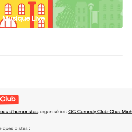
Musique Live
 Club
teau d'humoristes
, organisé ici :
QG Comedy Club-Chez Miche
elques pistes :