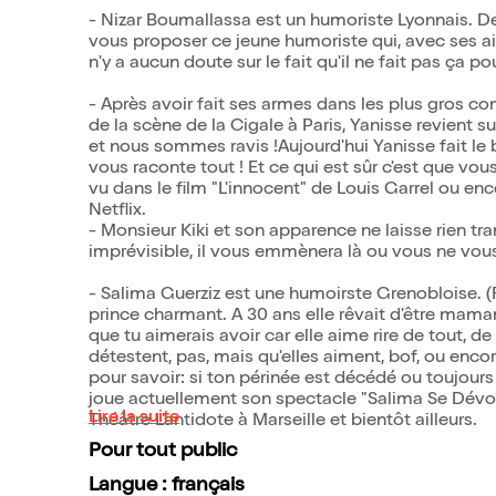
- Nizar Boumallassa est un humoriste Lyonnais. De
vous proposer ce jeune humoriste qui, avec ses air
n'y a aucun doute sur le fait qu'il ne fait pas ça pou
- Après avoir fait ses armes dans les plus gros c
de la scène de la Cigale à Paris, Yanisse revient su
et nous sommes ravis !Aujourd'hui Yanisse fait le bil
vous raconte tout ! Et ce qui est sûr c'est que vous
vu dans le film "L'innocent" de Louis Garrel ou e
Netflix.
- Monsieur Kiki et son apparence ne laisse rien tr
imprévisible, il vous emmènera là ou vous ne vous 
- Salima Guerziz est une humoirste Grenobloise. 
prince charmant. A 30 ans elle rêvait d'être mama
que tu aimerais avoir car elle aime rire de tout, de
détestent, pas, mais qu'elles aiment, bof, ou encor
pour savoir: si ton périnée est décédé ou toujours e
joue actuellement son spectacle "Salima Se Dévoil
Lire la suite
Théâtre L'antidote à Marseille et bientôt ailleurs.
Pour tout public
Langue : français