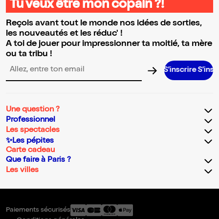
Tu veux être mon copain ?!
Reçois avant tout le monde nos idées de sorties,
les nouveautés et les réduc' !
A toi de jouer pour impressionner ta moitié, ta mère
ou ta tribu !
S’inscrire S’inscrire S’in
Adresse email pour la newsletter
Une question ?
Professionnel
Les spectacles
✨Les pépites
Carte cadeau
Que faire à Paris ?
Les villes
Paiements sécurisés