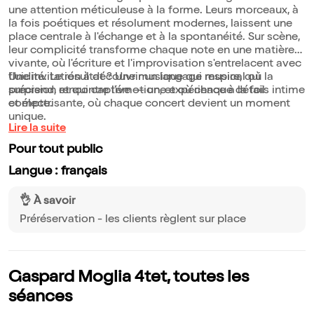
une attention méticuleuse à la forme. Leurs morceaux, à
la fois poétiques et résolument modernes, laissent une
place centrale à l'échange et à la spontanéité. Sur scène,
leur complicité transforme chaque note en une matière
vivante, où l'écriture et l'improvisation s'entrelacent avec
fluidité. Le résultat ? Une musique qui respire, qui
Une invitation à découvrir un langage musical où la
surprend, et qui captive — une expérience à la fois intime
précision rencontre l'émotion, et où chaque détail
et électrisante, où chaque concert devient un moment
compte.
unique.
Lire la suite
Pour tout public
Langue : français
👌 À savoir
Préréservation - les clients règlent sur place
Gaspard Moglia 4tet, toutes les
séances