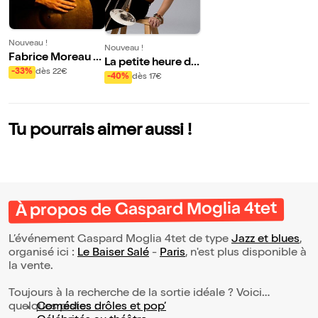
Nouveau !
Nouveau !
Fabrice Moreau +
La petite heure de
Nelson Veras + Jo
-33%
dès 22€
Gabrielle Rachel e
-40%
dès 17€
zef Dumoulin + Ri
t JulesH
cardo Izquierdo
Tu pourrais aimer aussi !
À propos de Gaspard Moglia 4tet
L’événement Gaspard Moglia 4tet de type
Jazz et blues
,
organisé ici :
Le Baiser Salé
-
Paris
, n'est plus disponible à
la vente.
Toujours à la recherche de la sortie idéale ? Voici
quelques pistes :
Comédies drôles et pop’