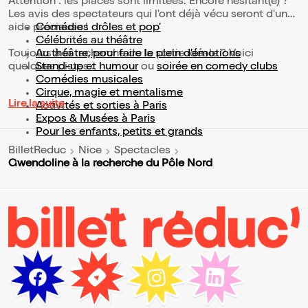
Attention : les places sont limitées. Encore hésitant(e) ?
Les avis des spectateurs qui l'ont déjà vécu seront d'une
aide précieuse !
Comédies drôles et pop’
Célébrités au théâtre
Toujours à la recherche de la sortie idéale ? Voici
Au théâtre, pour faire le plein d’émotions
quelques pistes :
Stand-up et humour
ou
soirée en comedy clubs
Comédies musicales
Cirque, magie et mentalisme
Lire la suite
Activités et sorties à Paris
Expos & Musées à Paris
Pour les enfants, petits et grands
BilletReduc
Nice
Spectacles
Gwendoline à la recherche du Pôle Nord