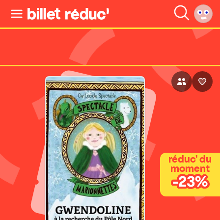
réduc' du
moment
-23%