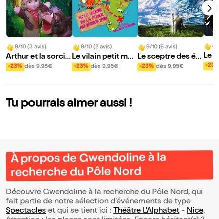
8/
9/10 (3 avis)
9/10 (2 avis)
9/10 (6 avis)
Le m
Arthur et la sorciè
Le vilain petit mou
Le sceptre des élé
orci
re à moustache
ton et le secret de
ments
-23
-23%
dès 9,95€
-23%
dès 9,95€
-23%
dès 9,95€
la poule au n'oeuf
d'or
Tu pourrais aimer aussi !
À propos de Gwendoline à la
recherche du Pôle Nord
Découvre Gwendoline à la recherche du Pôle Nord, qui
fait partie de notre sélection d’événements de type
Spectacles
et qui se tient ici :
Théâtre L'Alphabet
-
Nice
.