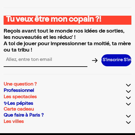
Tu veux être mon copain ?!
Reçois avant tout le monde nos idées de sorties,
les nouveautés et les réduc' !
A toi de jouer pour impressionner ta moitié, ta mère
ou ta tribu !
S’inscrire S’inscrire S’
Adresse email pour la newsletter
Une question ?
Professionnel
Les spectacles
✨Les pépites
Carte cadeau
Que faire à Paris ?
Les villes