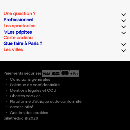
Une question ?
Professionnel
Les spectacles
✨Les pépites
Carte cadeau
Que faire à Paris ?
Les villes
Paiements sécurisés
Conditions générales
Politique de confidentialité
Mentions légales et CGU
Chartes cookies
Plateforme d'éthique et de conformité
Accessibilité
Gestion des cookies
billetreduc © 2026