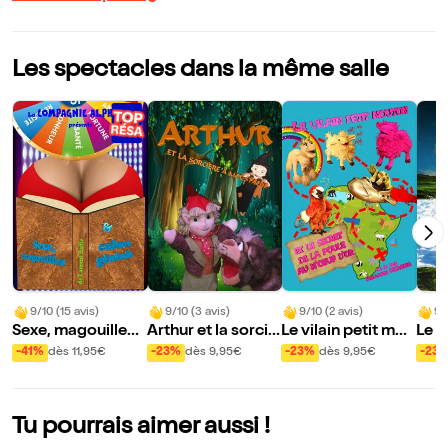
Les spectacles dans la même salle
9/10 (15 avis)
9/10 (3 avis)
9/10 (2 avis)
9/
Sexe, magouilles
Arthur et la sorciè
Le vilain petit mou
Le s
et culture général
re à moustache
ton et le secret de
men
-41%
dès 11,95€
-23%
dès 9,95€
-23%
dès 9,95€
-23
e
la poule au n'oeuf
d'or
Tu pourrais aimer aussi !