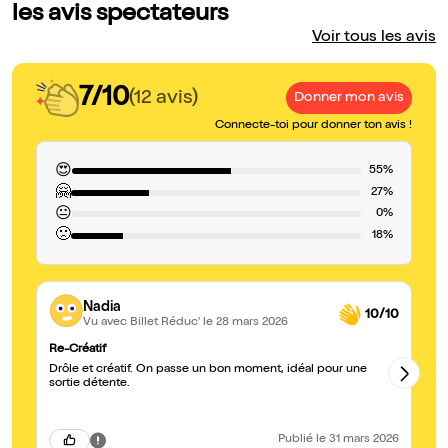
les avis spectateurs
Voir tous les avis
7/10
(12 avis)
Donner mon avis
Connecte-toi pour donner ton avis !
😍
55%
🤗
27%
😐
0%
🙁
18%
Nadia
10/10
Vu avec Billet Réduc'
le 28 mars 2026
Re-Créatif
Gé
Drôle et créatif. On passe un bon moment, idéal pour une
Un
sortie détente.
in
Publié
le 31 mars 2026