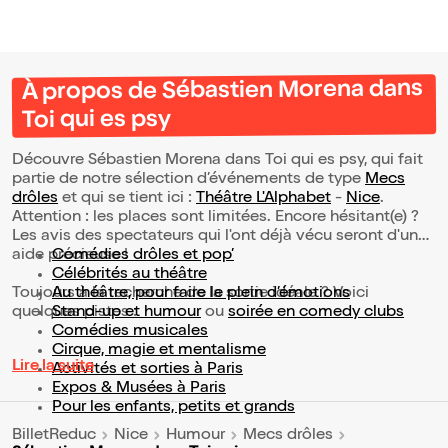
À propos de Sébastien Morena dans
Toi qui es psy
Découvre Sébastien Morena dans Toi qui es psy, qui fait
partie de notre sélection d’événements de type
Mecs
drôles
et qui se tient ici :
Théâtre L'Alphabet
-
Nice
.
Attention : les places sont limitées. Encore hésitant(e) ?
Les avis des spectateurs qui l'ont déjà vécu seront d'une
aide précieuse !
Comédies drôles et pop’
Célébrités au théâtre
Toujours à la recherche de la sortie idéale ? Voici
Au théâtre, pour faire le plein d’émotions
quelques pistes :
Stand-up et humour
ou
soirée en comedy clubs
Comédies musicales
Cirque, magie et mentalisme
Lire la suite
Activités et sorties à Paris
Expos & Musées à Paris
Pour les enfants, petits et grands
BilletReduc
Nice
Humour
Mecs drôles