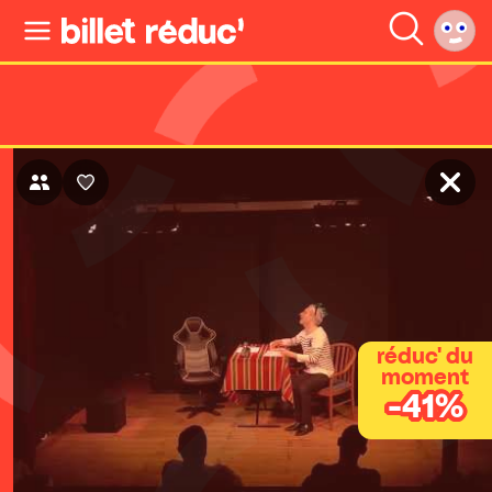
réduc' du
moment
-41%