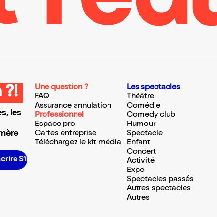
Une question ?
Les spectacles
 ?!
FAQ
Théâtre
Assurance annulation
Comédie
s, les
Professionnel
Comedy club
Espace pro
Humour
 mère
Cartes entreprise
Spectacle
Téléchargez le kit média
Enfant
Concert
re S’inscrire S’inscrire S’inscrire S’inscrire S’inscrire S’inscrire S’inscrire S’inscrire S’inscrire S’inscrire S’inscrire
Activité
Expo
Spectacles passés
Autres spectacles
Autres