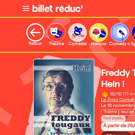
Retour
Théâtre
Comédie
Humour
Comedy clu
S
Freddy 
Hein !
10/10
(13 av
Le Zygo Coméd
Le 18 novembr
Théâtre
Seul en
Tout public
À partir de 25