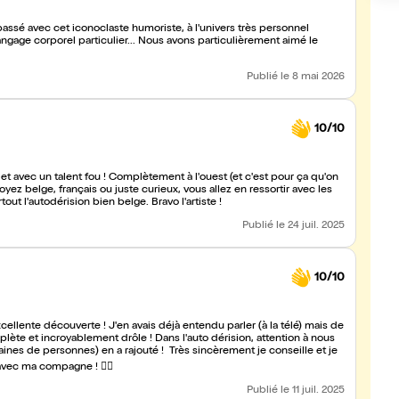
sé avec cet iconoclaste humoriste, à l'univers très personnel
r... Nous avons particulièrement aimé le
Publié
le 8 mai 2026
10/10
it, et avec un talent fou ! Complètement à l'ouest (et c'est pour ça qu'on
soyez belge, français ou juste curieux, vous allez en ressortir avec les
out l'autodérision bien belge. Bravo l'artiste !
Publié
le 24 juil. 2025
10/10
cellente découverte ! J'en avais déjà entendu parler (à la télé) mais de
lète et incroyablement drôle ! Dans l'auto dérision, attention à nous
zaines de personnes) en a rajouté ! Très sincèrement je conseille et je
avec ma compagne ! 👌🏼
Publié
le 11 juil. 2025