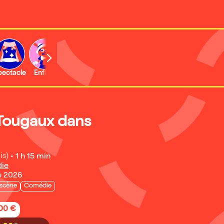
b
pectacle
Enfant
Concert
Tougaux dans
is)
•
1 h 15 min
ie
e 2026
 scène
Comédie
,00 €