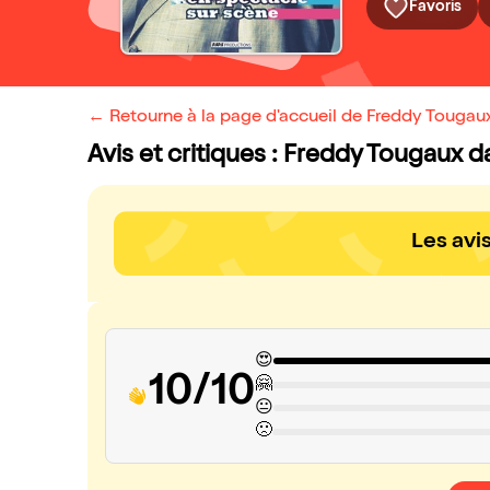
Favoris
← Retourne à la page d'accueil de Freddy Tougaux
Avis et critiques : Freddy Tougaux d
Les avi
😍
10/10
🤗
😐
🙁