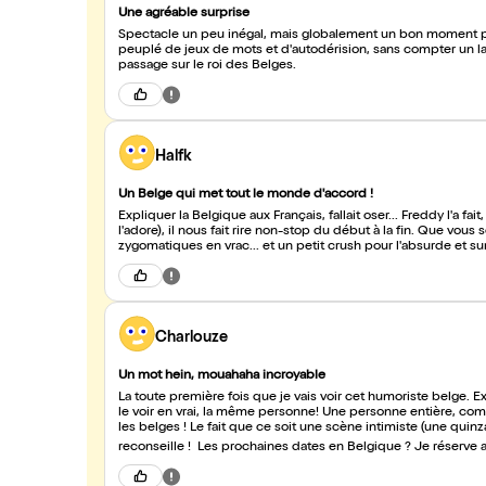
Une agréable surprise
Spectacle un peu inégal, mais globalement un bon moment pas
peuplé de jeux de mots et d'autodérision, sans compter un langage corporel particulie
passage sur le roi des Belges.
Halfk
Un Belge qui met tout le monde d'accord !
Expliquer la Belgique aux Français, fallait oser... Freddy l'a fa
l'adore), il nous fait rire non-stop du début à la fin. Que vous 
zygomatiques en vrac... et un petit crush pour l'absurde et surt
Charlouze
Un mot hein, mouahaha incroyable
La toute première fois que je vais voir cet humoriste belge. Ex
le voir en vrai, la même personne! Une personne entière, comp
les belges ! Le fait que ce soit une scène intimiste (une quin
reconseille ! Les prochaines dates en Belgique ? Je réserve 