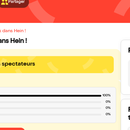
Partager
 dans Hein !
ans Hein !
s spectateurs
100%
0%
0%
0%