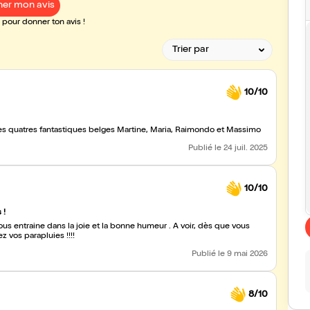
er mon avis
pour donner ton avis !
10/10
 les quatres fantastiques belges Martine, Maria, Raimondo et Massimo
Publié
le 24 juil. 2025
10/10
 !
ous entraine dans la joie et la bonne humeur . A voir, dès que vous
z vos parapluies !!!!
Publié
le 9 mai 2026
8/10