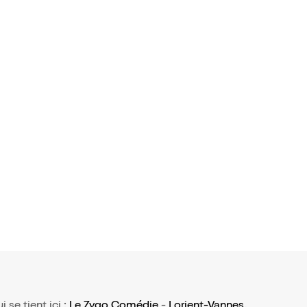
i se tient ici :
Le Zygo Comédie
-
Lorient-Vannes
.