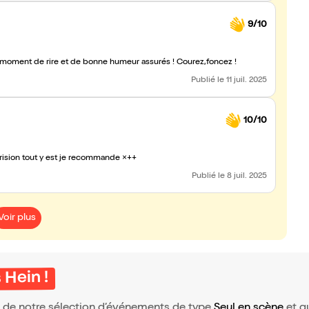
9/10
 Un moment de rire et de bonne humeur assurés ! Courez,foncez !
Publié
le 11 juil. 2025
10/10
dérision tout y est je recommande ×++
Publié
le 8 juil. 2025
Voir plus
Hein !
ie de notre sélection d’événements de type
Seul en scène
et qu