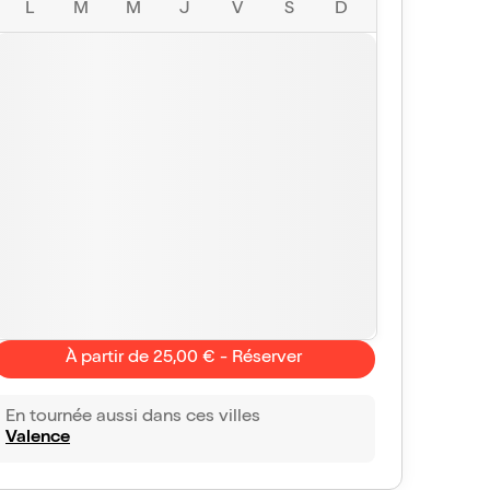
L
M
M
J
V
S
D
À partir de 25,00 € - Réserver
En tournée aussi dans ces villes
Valence