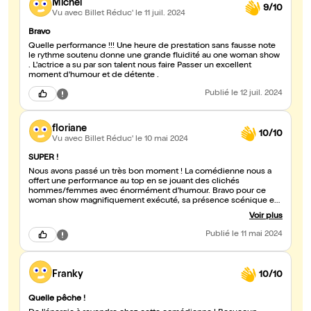
Michel
9/10
Vu avec Billet Réduc'
le 11 juil. 2024
Bravo
Quelle performance !!! Une heure de prestation sans fausse note
le rythme soutenu donne une grande fluidité au one woman show
. L'actrice a su par son talent nous faire Passer un excellent
moment d'humour et de détente .
Publié
le 12 juil. 2024
floriane
10/10
Vu avec Billet Réduc'
le 10 mai 2024
SUPER !
Nous avons passé un très bon moment ! La comédienne nous a
offert une performance au top en se jouant des clichés
hommes/femmes avec énormément d'humour. Bravo pour ce
woman show magnifiquement exécuté, sa présence scénique est
incroyable et nous avons beaucoup ri. Chapeau l'artiste !
Voir plus
Publié
le 11 mai 2024
Franky
10/10
Quelle pêche !