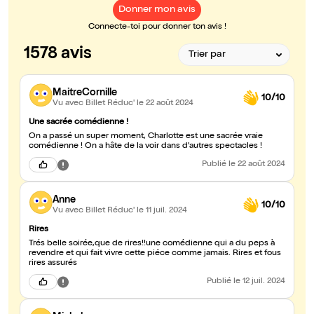
Donner mon avis
Connecte-toi pour donner ton avis !
1578 avis
MaitreCornille
10/10
Vu avec Billet Réduc'
le 22 août 2024
Une sacrée comédienne !
On a passé un super moment, Charlotte est une sacrée vraie
comédienne ! On a hâte de la voir dans d'autres spectacles !
Publié
le 22 août 2024
Anne
10/10
Vu avec Billet Réduc'
le 11 juil. 2024
Rires
Trés belle soirée,que de rires!!une comédienne qui a du peps à
revendre et qui fait vivre cette piéce comme jamais. Rires et fous
rires assurés
Publié
le 12 juil. 2024