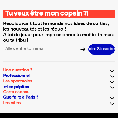
Tu veux être mon copain ?!
Reçois avant tout le monde nos idées de sorties,
les nouveautés et les réduc' !
A toi de jouer pour impressionner ta moitié, ta mère
ou ta tribu !
S’inscrire S
Adresse email pour la newsletter
Une question ?
Professionnel
Les spectacles
✨Les pépites
Carte cadeau
Que faire à Paris ?
Les villes