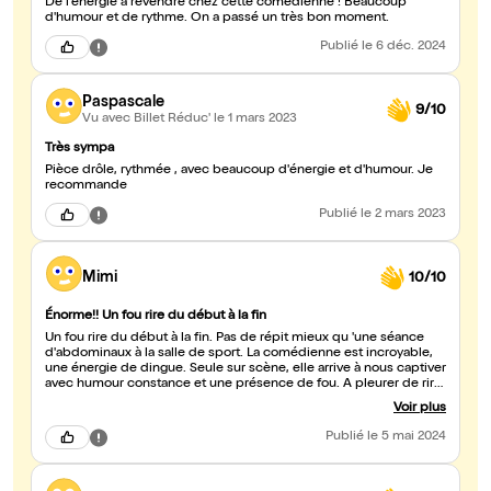
De l'énergie à revendre chez cette comédienne ! Beaucoup
d'humour et de rythme. On a passé un très bon moment.
Publié
le 6 déc. 2024
Paspascale
9/10
Vu avec Billet Réduc'
le 1 mars 2023
Très sympa
Pièce drôle, rythmée , avec beaucoup d'énergie et d'humour. Je
recommande
Publié
le 2 mars 2023
Mimi
10/10
Énorme!! Un fou rire du début à la fin
Un fou rire du début à la fin. Pas de répit mieux qu 'une séance
d'abdominaux à la salle de sport. La comédienne est incroyable,
une énergie de dingue. Seule sur scène, elle arrive à nous captiver
avec humour constance et une présence de fou. A pleurer de rire.
On ne voit pas le temps passer.
Voir plus
Publié
le 5 mai 2024