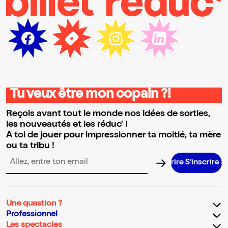
Tu veux être mon copain ?!
Reçois avant tout le monde nos idées de sorties,
les nouveautés et les réduc' !
A toi de jouer pour impressionner ta moitié, ta mère
ou ta tribu !
S’inscrire 
Adresse email pour la newsletter
Une question ?
Professionnel
Les spectacles