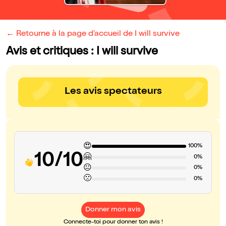
← Retourne à la page d'accueil de I will survive
Avis et critiques : I will survive
Les avis spectateurs
😍
100%
10/10
🤗
0%
😐
0%
🙁
0%
Donner mon avis
Connecte-toi pour donner ton avis !