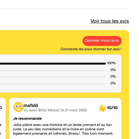
Voir tous les avis
Donner mon avis
Connecte-toi pour donner ton avis !
100%
0%
0%
0%
mafald
0
10/10
Vu avec Billet Réduc'
le 27 mars 2025
Je recommande
Très 
s
Jolie pièce avec une histoire et un texte prenant et au ton
Une pi
juste. Le jeu des comédiens et la mise en scène sont
théma
é
également prenants et rythmés. Bravo,! Très bon moment.