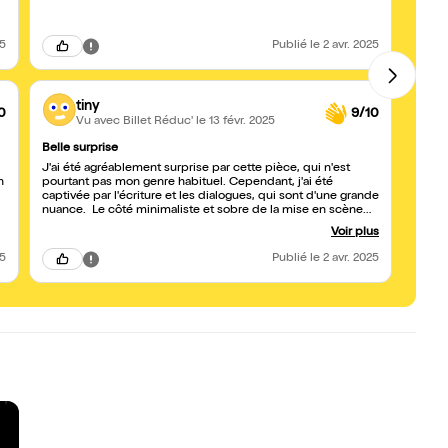
25
Publié
le 2 avr. 2025
tiny
0
9/10
Vu avec Billet Réduc'
le 13 févr. 2025
Belle surprise
A voi
J'ai été agréablement surprise par cette pièce, qui n'est
Une pi
n
pourtant pas mon genre habituel. Cependant, j'ai été
Trans-
captivée par l'écriture et les dialogues, qui sont d'une grande
le be
nuance. Le côté minimaliste et sobre de la mise en scène
l'idéa
permet de mettre en valeur ces échanges, créant ainsi une
Voir plus
atmosphère intimiste. Le jeu des comédiens est juste et leur
sensibilité transparaît tout au long. Ils sont à fleur de peau, ce
25
Publié
le 2 avr. 2025
qui rend leurs personnages d'autant plus touchants. Les
décors et la mise en scène sont bien pensés et m'ont suffit
amplement à m'immerger dans l'histoire et l'univers de la
pièce. Le choix des musiques accompagne subtilement le
tout. Pièce à découvrir!