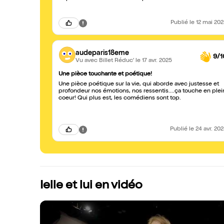
Publié
le 12 mai 20
audeparis18eme
9/1
Vu avec Billet Réduc'
le 17 avr. 2025
Une pièce touchante et poétique!
Une pièce poétique sur la vie, qui aborde avec justesse et
profondeur nos émotions, nos ressentis....ça touche en plei
coeur! Qui plus est, les comédiens sont top.
Publié
le 24 avr. 20
Ielle et lui en vidéo