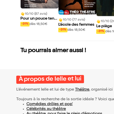
10/10 (87 avis)
Pour un pouce tend
10/10 (77 avis)
10/10 (2
u
dès 18,50€
-31%
L'école des femmes
Le piège
dès 18,50€
-31%
dès 
-31%
Tu pourrais aimer aussi !
À propos de Ielle et lui
L’événement Ielle et lui de type
Théâtre
, organisé ici
Toujours à la recherche de la sortie idéale ? Voici qu
Comédies drôles et pop’
Célébrités au théâtre
Au théâtre, pour faire le plein d’émotions