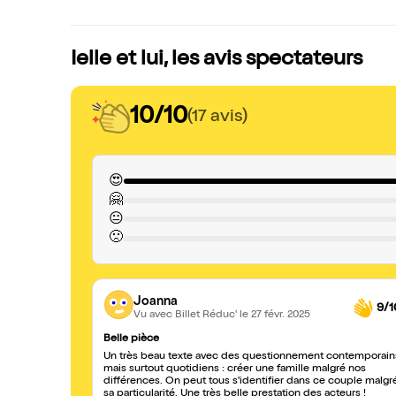
Ielle et lui, les avis spectateurs
10/10
(17 avis)
😍
🤗
😐
🙁
Joanna
9/1
Vu avec Billet Réduc'
le 27 févr. 2025
Belle pièce
Un très beau texte avec des questionnement contemporain
mais surtout quotidiens : créer une famille malgré nos
différences. On peut tous s'identifier dans ce couple malgr
sa particularité. Une très belle prestation des acteurs !