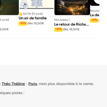
Nouveau !
10/10 (11 avis)
La derniè
Un air de famille
e Jean Ra
6 avis)
Nouveau !
dès 1
-31%
dès 18,50€
-31%
Le retour de Richar
d 3 par le train de 9h
18,50€
dès 18,50€
-31%
24
 :
Théo Théâtre
-
Paris
, n'est plus disponible à la vente.
elques pistes :