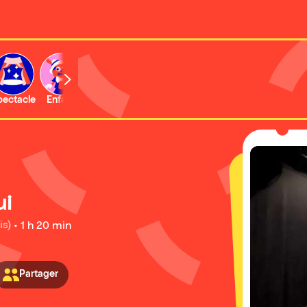
b
pectacle
Enfant
Concert
Activité
Expo et musée
ui
is)
•
1 h 20 min
Partager