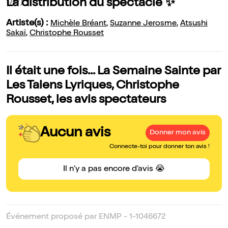
La distribution du spectacle ✨
1717)
Artiste(s) :
Michèle Bréant
,
Suzanne Jerosme
,
Atsushi
Sakaï
,
Christophe Rousset
Il était une fois... La Semaine Sainte par
Les Talens Lyriques, Christophe
Rousset, les avis spectateurs
Aucun avis
Donner mon avis
Connecte-toi pour donner ton avis !
Il n'y a pas encore d'avis 😭
Événement proposé par ENMP - 1-1046672