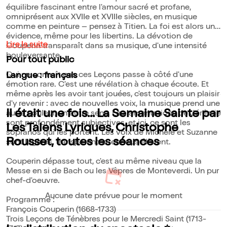
équilibre fascinant entre l'amour sacré et profane,
omniprésent aux XVIIe et XVIIIe siècles, en musique
comme en peinture – pensez à Titien. La foi est alors une
évidence, même pour les libertins. La dévotion de
Lire la suite
Couperin transparaît dans sa musique, d'une intensité
bouleversante.
Pour tout public
Qui ne connaît pas ces Leçons passe à côté d'une
Langue : français
émotion rare. C'est une révélation à chaque écoute. Et
même après les avoir tant jouées, c'est toujours un plaisir
d'y revenir : avec de nouvelles voix, la musique prend une
Il était une fois... La Semaine Sainte par
autre couleur, un autre sens. Les lamentations de Jérémie
sont profondément subjectives, et ici, ce sont les
Les Talens Lyriques, Christophe
sopranos qui les portent. Les voix de Michèle et Suzanne
Rousset, toutes les séances
sont légères, transparentes, et nous élèvent.
Couperin dépasse tout, c'est au même niveau que la
Messe en si de Bach ou les Vêpres de Monteverdi. Un pur
chef-d'oeuvre.
Aucune date prévue pour le moment
Programme :
François Couperin (1668-1733)
Trois Leçons de Ténèbres pour le Mercredi Saint (1713-