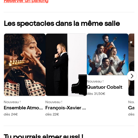
Réserver un parking
Les spectacles dans la même salle
Nouveau !
Quatuor Cobalt
dès 31,50€
Nouveau !
Nouveau !
Nouve
Ensemble Atmosp
François-Xavier P
Gas
hères : Hommage
oiza : Ravel inédit
Hom
dès 24€
dès 22€
dès 
à la musique class
in 
ique
i