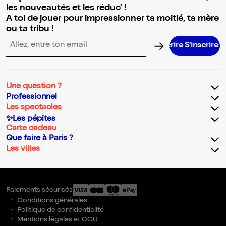
les nouveautés et les réduc' !
A toi de jouer pour impressionner ta moitié, ta mère
ou ta tribu !
S’inscrir
Adresse email pour la newsletter
Une question ?
Professionnel
Les spectacles
✨Les pépites
Carte cadeau
Que faire à Paris ?
Les villes
Paiements sécurisés
Conditions générales
Politique de confidentialité
Mentions légales et CGU