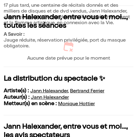
17 plus tard, une centaine de récitals donnés et des
milliers de disques et de dvd vendus, Jann Halexander,
Jann Halexander, entre vous et moi...,
accompagné par Bertrand Ferrier, fête le déconfinement
et la flamme artistique, en connexion avec la Vie.
toutes les séances
A Savoir :
Jauge réduite, réservation privilégiée, port du masque
obligatoire.
Aucune date prévue pour le moment
La distribution du spectacle ✨
Artiste(s) :
Jann Halexander
,
Bertrand Ferrier
Auteur(s) :
Jann Halexander
Metteur(s) en scène :
Monique Hottier
Jann Halexander, entre vous et moi...,
les avis spectateurs