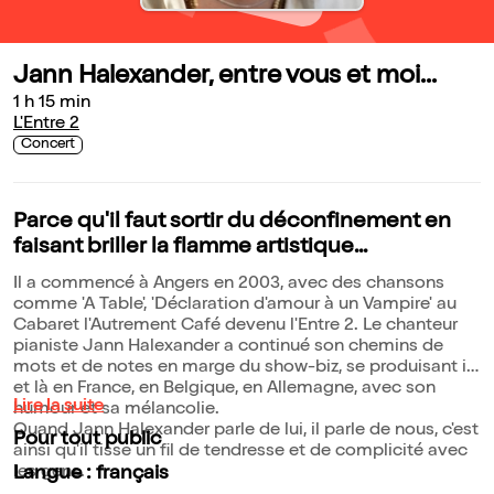
Jann Halexander, entre vous et moi...
1 h 15 min
L'Entre 2
Concert
Parce qu'il faut sortir du déconfinement en
faisant briller la flamme artistique...
Il a commencé à Angers en 2003, avec des chansons
comme 'A Table', 'Déclaration d'amour à un Vampire' au
Cabaret l'Autrement Café devenu l'Entre 2. Le chanteur
pianiste Jann Halexander a continué son chemins de
mots et de notes en marge du show-biz, se produisant ici
et là en France, en Belgique, en Allemagne, avec son
Lire la suite
humour et sa mélancolie.
Quand Jann Halexander parle de lui, il parle de nous, c'est
Pour tout public
ainsi qu'il tisse un fil de tendresse et de complicité avec
les gens.
Langue : français